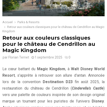
Accueil
Parks & Resorts
Retour aux couleurs classiques pour le château de Cendrillon au Magic
Kingdom
Retour aux couleurs classiques
pour le château de Cendrillon au
Magic Kingdom
par
Florian Ternet
1 septembre 2025
0
Le cœur battant du
Magic Kingdom
, à
Walt Disney World
Resort
, s’apprête à retrouver son allure d’antan. Annoncée
lors de la convention
Destination D23
fin août 2025, la
restauration du château de Cendrillon (
Cinderella’s Castle
)
vers une palette de couleurs inspirée de son design original
marque un tournant pour les puristes de l’univers
Disney
.