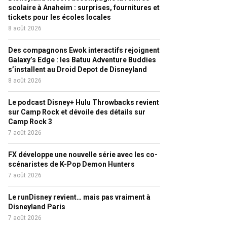
scolaire à Anaheim : surprises, fournitures et
tickets pour les écoles locales
8 août 2026
Des compagnons Ewok interactifs rejoignent
Galaxy’s Edge : les Batuu Adventure Buddies
s’installent au Droid Depot de Disneyland
8 août 2026
Le podcast Disney+ Hulu Throwbacks revient
sur Camp Rock et dévoile des détails sur
Camp Rock 3
7 août 2026
FX développe une nouvelle série avec les co-
scénaristes de K-Pop Demon Hunters
7 août 2026
Le runDisney revient… mais pas vraiment à
Disneyland Paris
7 août 2026