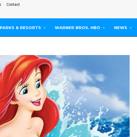
s
Contact
PARKS & RESORTS
WARNER BROS. HBO
NEWS