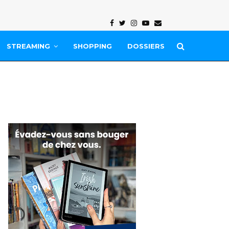
Facebook
Twitter
Instagram
Youtube
Email
STREAMING
SHOPPING
DOSSIERS