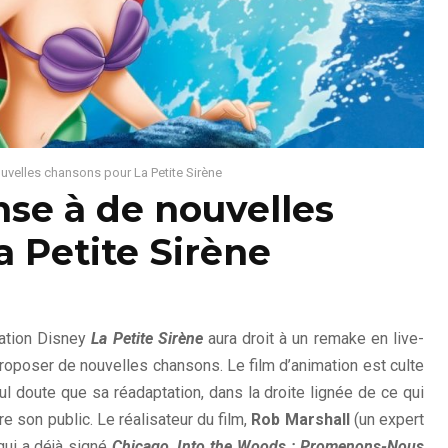
uvelles chansons pour La Petite Sirène
se à de nouvelles
 Petite Sirène
mation Disney
La Petite Sirène
aura droit à un remake en live-
proposer de nouvelles chansons. Le film d’animation est culte
 doute que sa réadaptation, dans la droite lignée de ce qui
e son public. Le réalisateur du film,
Rob Marshall
(un expert
qui a déjà signé
Chicag
o
,
Into the Woods : Promenons-Nous