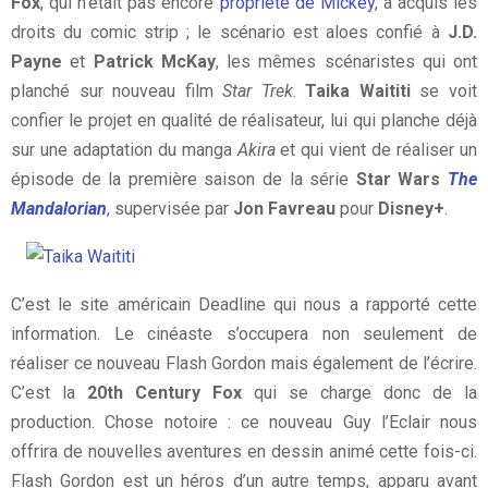
Fox
, qui n’était pas encore
propriété de Mickey
, a acquis les
droits du comic strip ; le scénario est aloes confié à
J.D.
Payne
et
Patrick McKay
, les mêmes scénaristes qui ont
planché sur nouveau film
Star Trek
.
Taika Waititi
se voit
confier le projet en qualité de réalisateur, lui qui planche déjà
sur une adaptation du manga
Akira
et qui vient de réaliser un
épisode de la première saison de la série
Star Wars
The
Mandalorian
, supervisée par
Jon Favreau
pour
Disney+
.
C’est le site américain Deadline qui nous a rapporté cette
information. Le cinéaste s’occupera non seulement de
réaliser ce nouveau Flash Gordon mais également de l’écrire.
C’est la
20th Century Fox
qui se charge donc de la
production. Chose notoire : ce nouveau Guy l’Eclair nous
offrira de nouvelles aventures en dessin animé cette fois-ci.
Flash Gordon est un héros d’un autre temps, apparu avant