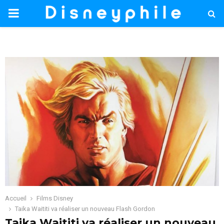
PRIMARY
MENU
Accueil
Films Disney
Taika Waititi va réaliser un nouveau Flash Gordon
Taika Waititi va réaliser un nouveau