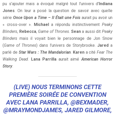
pu s’ajouter mais a évoqué malgré tout l’univers d’
Indiana
Jones
. On leur a posé la question de savoir avec quelle
série
Once Upon a Time – Il Était une Fois
aurait pu avoir un
« cross-over ».
Michael
a répondu instinctivement
Peaky
Blinders
,
Rebecca
,
Game of Thrones
.
Sean
a aussi dit
Peaky
Blinders
mais il voyait bien le personnage de Jon Snow
(
Game of Thrones
) dans l’univers de Storybrooke.
Jared
a
parlé de
Star Wars :
The Mandalorian
.
Karen
a cité
Fear The
Walking Dead
.
Lana Parrilla
aurait aimé
American Horror
Story
.
(LIVE) NOUS TERMINONS CETTE
PREMIÈRE SOIRÉE DE CONVENTION
AVEC LANA PARRILLA,
@BEXMADER
,
@MRAYMONDJAMES
, JARED GILMORE,