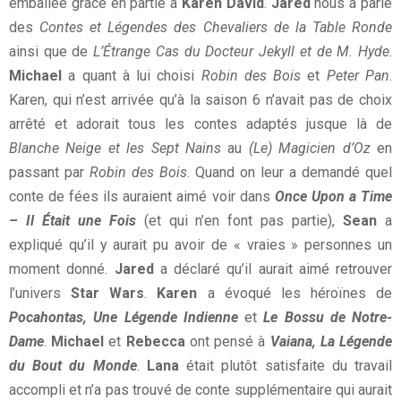
emballée grâce en partie à
Karen David
.
Jared
nous a parlé
des
Contes et Légendes des Chevaliers de la Table Ronde
ainsi que de
L’Étrange Cas du Docteur Jekyll et de M. Hyde
.
Michael
a quant à lui choisi
Robin des Bois
et
Peter Pan
.
Karen, qui n’est arrivée qu’à la saison 6 n’avait pas de choix
arrêté et adorait tous les contes adaptés jusque là de
Blanche Neige et les Sept Nains
au
(Le) Magicien d’Oz
en
passant par
Robin des Bois
. Quand on leur a demandé quel
conte de fées ils auraient aimé voir dans
Once Upon a Time
– Il Était une Fois
(et qui n’en font pas partie),
Sean
a
expliqué qu’il y aurait pu avoir de « vraies » personnes un
moment donné.
Jared
a déclaré qu’il aurait aimé retrouver
l’univers
Star Wars
.
Karen
a évoqué les héroïnes de
Pocahontas, Une Légende Indienne
et
Le Bossu de Notre-
Dame
.
Michael
et
Rebecca
ont pensé à
Vaiana, La Légende
du Bout du Monde
.
Lana
était plutôt satisfaite du travail
accompli et n’a pas trouvé de conte supplémentaire qui aurait