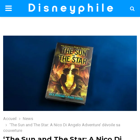
PRIMARY
MENU
Accueil
News
‘The Sun and The Star: A Nico Di Angelo Adventure’ dévoile sa
couverture
‘The Sun and The Star: A Nico Di