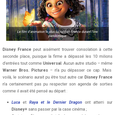
Le film d’animation le plus lucratif en France durant l’ère
pandémique
Disney France
peut aisément trouver consolation à cette
seconde place, puisque la firme a dépassé les 10 milions
d’entrées tout comme
Universal
. Aucun autre studio – même
Warner Bros. Pictures
– n’a pu dépasser ce cap. Mais
voilà, le scénario aurait pu être tout autre car
Disney France
n’a certainement pas pu respecter son agenda de sorties
comme il avait été pensé au départ :
Luca
et
Raya et le Dernier Dragon
ont atterri sur
Disney+
sans passer par la case cinéma ;