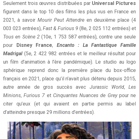
Seulement trois œuvres distribuées par
Universal Pictures
figurent dans le top 10 des films les plus vus en France en
2021, à savoir
Mourir Peut Attendre
en deuxième place (4
003 023 entrées),
Fast & Furious 9
(8e, 2 025 112 entrées) et
Tous en Scène 2
(10e, 1 753 587 entrées), contre une seule
pour
Disney France
,
Encanto : La Fantastique Famille
Madrigal
(5e, 2 422 982 entrées et le meilleur résultat pour
un film d’animation à l’ère pandémique). Le studio au logo
sphérique reprend donc la première place du box-office
français en 2021, place qu’il n’avait plus détenu depuis 2015,
autre année de gros succès avec
Jurassic World
,
Les
Minions
,
Furious 7
et
Cinquantes Nuances de Grey
pour ne
citer qu’eux (et qui avaient en partie permis au label
d’atteindre presque 29 millions d’entrées).