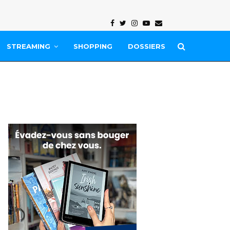
Facebook
Twitter
Instagram
Youtube
Email
STREAMING
SHOPPING
DOSSIERS