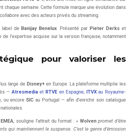
ont chaque semaine. Cette formule marque une évolution dans
 collabore avec des acteurs privés du streaming.
, label de
Banijay Benelux
. Présenté par
Pieter Derks
et
e de l’expertise acquise sur la version française, notamment
tégique pour valoriser les
plus large de
Disney+
en Europe. La plateforme multiplie les
ivés —
Atresmedia
et
RTVE
en Espagne
,
ITVX
au Royaume-
, ou encore
SIC
au Portugal — afin d’enrichir son catalogue
nationales.
 EMEA
, souligne l’attrait du format :
«
Wolven
promet d’être
ents qui maintiennent le suspense. C’est le genre d’émission