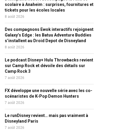
scolaire à Anaheim : surprises, fournitures et
tickets pour les écoles locales
8 août 2026
Des compagnons Ewok interactifs rejoignent
Galaxy’s Edge : les Batuu Adventure Buddies
s’installent au Droid Depot de Disneyland
8 août 2026
Le podcast Disney+ Hulu Throwbacks revient
sur Camp Rock et dévoile des détails sur
Camp Rock 3
7 août 2026
FX développe une nouvelle série avec les co-
scénaristes de K-Pop Demon Hunters
7 août 2026
Le runDisney revient… mais pas vraiment à
Disneyland Paris
7 août 2026