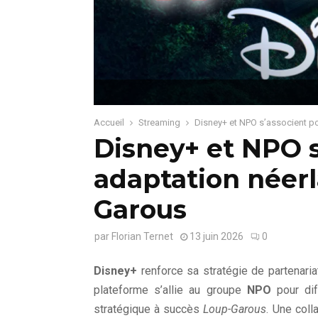
Accueil
Streaming
Disney+ et NPO s’associent p
Disney+ et NPO s
adaptation néerl
Garous
par
Florian Ternet
13 juin 2026
0
Disney+
renforce sa stratégie de partenari
plateforme s’allie au groupe
NPO
pour di
stratégique à succès
Loup-Garous
. Une coll