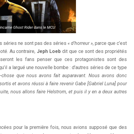
 incarne Ghost Rider dans le MCU
es séries ne sont pas des séries
« d’horreur »
, parce que c’est
oté. Au contraire,
Jeph Loeb
dit que ce sont des propriétés
aisseront les fans penser que ces protagonistes sont des
u’il a largué une nouvelle bombe : d’autres séries de ce type
e-chose que nous avons fait auparavant. Nous avons donc
is et avons réussi à faire revenir Gabe [Gabriel Luna] pour
uite, nous allons faire Helstrom, et puis il y en a deux autres
cées pour la première fois, nous avions supposé que des