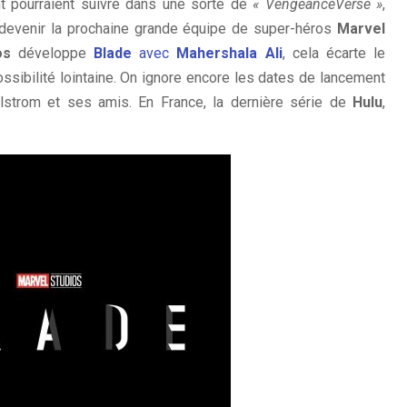
 pourraient suivre dans une sorte de
« VengeanceVerse »
,
 devenir la prochaine grande équipe de super-héros
Marvel
os
développe
Blade
avec
Mahershala Ali
, cela écarte le
ssibilité lointaine. On ignore encore les dates de lancement
lstrom et ses amis. En France, la dernière série de
Hulu
,