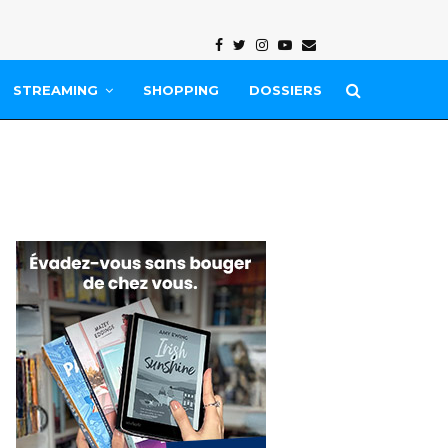
Facebook
Twitter
Instagram
Youtube
Email
STREAMING
SHOPPING
DOSSIERS