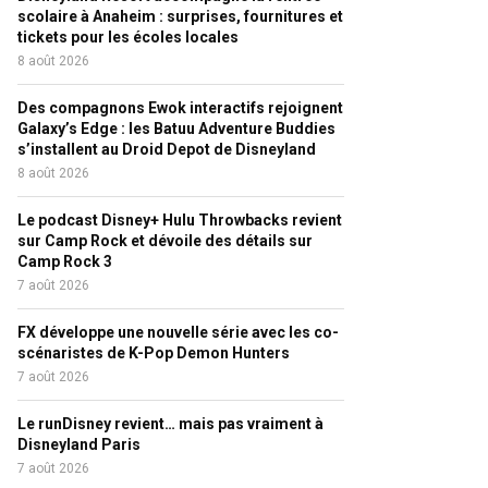
scolaire à Anaheim : surprises, fournitures et
tickets pour les écoles locales
8 août 2026
Des compagnons Ewok interactifs rejoignent
Galaxy’s Edge : les Batuu Adventure Buddies
s’installent au Droid Depot de Disneyland
8 août 2026
Le podcast Disney+ Hulu Throwbacks revient
sur Camp Rock et dévoile des détails sur
Camp Rock 3
7 août 2026
FX développe une nouvelle série avec les co-
scénaristes de K-Pop Demon Hunters
7 août 2026
Le runDisney revient… mais pas vraiment à
Disneyland Paris
7 août 2026