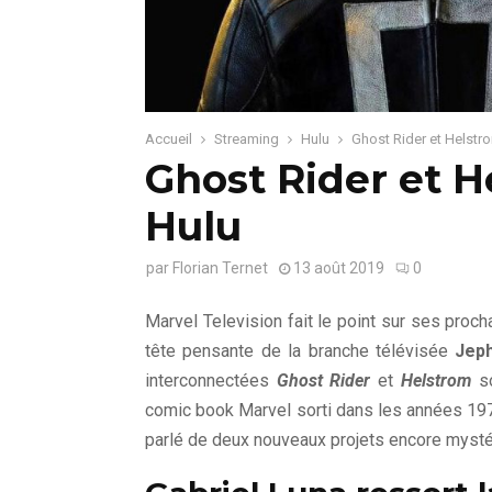
Accueil
Streaming
Hulu
Ghost Rider et Helstro
Ghost Rider et H
Hulu
par
Florian Ternet
13 août 2019
0
Marvel Television fait le point sur ses proch
tête pensante de la branche télévisée
Jep
interconnectées
Ghost Rider
et
Helstrom
so
comic book Marvel sorti dans les années 1970
parlé de deux nouveaux projets encore mysté