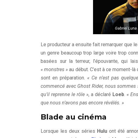
Gabriel Luna
Le producteur a ensuite fait remarquer que l
un genre beaucoup trop large voire trop conn
basées sur la terreur, l’épouvante, qui l
« monstres »
au début. C’est à ce moment-là q
sont en préparation.
« Ce n’est pas quelqu
commencé avec Ghost Rider, nous sommes sort
qu’il reprenne le rôle »
, a déclaré
Loeb
.
« Ens
que nous n’avons pas encore révélés. »
Blade au cinéma
Lorsque les deux séries
Hulu
ont été annon