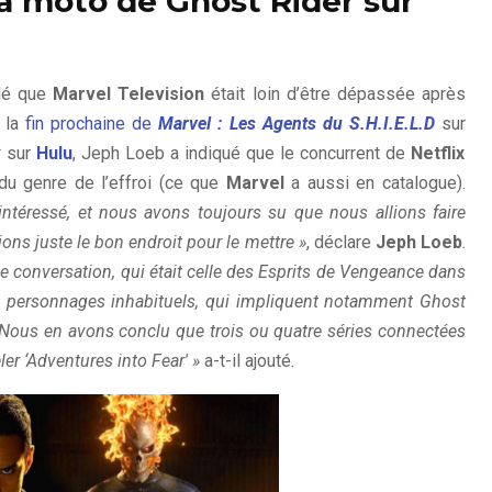
la moto de Ghost Rider sur
lé que
Marvel Television
était loin d’être dépassée après
 la
fin prochaine de
Marvel : Les Agents du S.H.I.E.L.D
sur
k
sur
Hulu
, Jeph Loeb a indiqué que le concurrent de
Netflix
 du genre de l’effroi (ce que
Marvel
a aussi en catalogue).
ntéressé, et nous avons toujours su que nous allions faire
ns juste le bon endroit pour le mettre »
, déclare
Jeph Loeb
.
conversation, qui était celle des Esprits de Vengeance dans
de personnages inhabituels, qui impliquent notamment Ghost
Nous en avons conclu que trois ou quatre séries connectées
ler ‘Adventures into Fear' »
a-t-il ajouté.