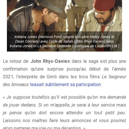
Indiana Jones (Harrison Ford) soigne son père Henry Jones Sr.
(Sean Connery) avec l’aide de Sallah (John Rhys-Davies) dans
Indiana Jones et La Dernière Croisade (courtoisie de Lucasfilm Ltd.)
Le retour de
John Rhys-Davies
dans la saga est plus une
confirmation qu’une surprise puisqu’au début de l’année
2021, l’interprète de Gimli dans les trois films
Le Seigneur
des Anneaux
teasait subtilement sa participation
.
« Je suppose toutefois qu’il est possible qu’on me demande
de jouer dedans. Si on m’appelle, je serai à leur service mais
je pense qu’on doit encore attendre un tout petit peu.
Laissons nos maîtres faire leurs annonces et vous pourrez
alors partager ma joie ou ma déception. »