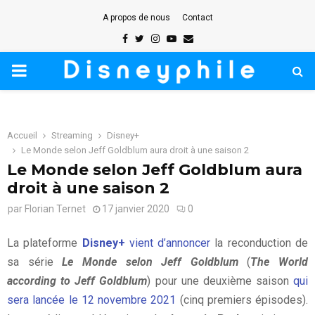
A propos de nous
Contact
Facebook
Twitter
Instagram
Youtube
Email
PRIMARY
MENU
Accueil
Streaming
Disney+
Le Monde selon Jeff Goldblum aura droit à une saison 2
Le Monde selon Jeff Goldblum aura
droit à une saison 2
par
Florian Ternet
17 janvier 2020
0
La plateforme
Disney+
vient d’annoncer
la reconduction de
sa série
Le Monde selon Jeff Goldblum
(
The World
according to Jeff Goldblum
) pour une deuxième saison
qui
sera lancée le 12 novembre 2021
(cinq premiers épisodes).