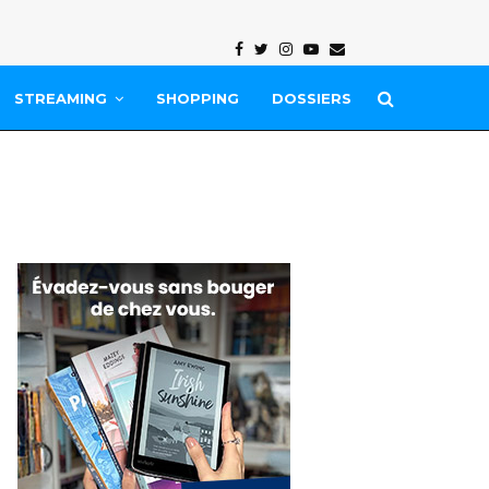
Facebook
Twitter
Instagram
Youtube
Email
STREAMING
SHOPPING
DOSSIERS