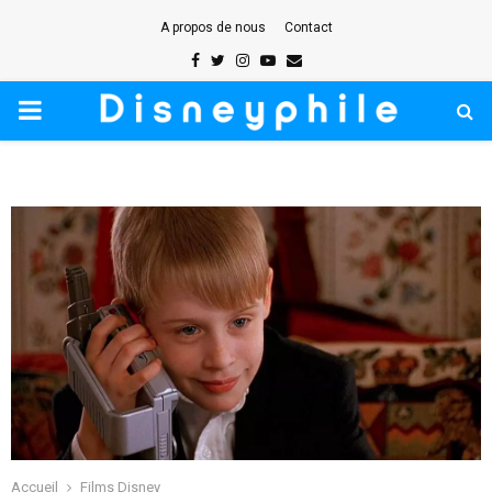
A propos de nous
Contact
Facebook
Twitter
Instagram
Youtube
Email
PRIMARY
MENU
Accueil
Films Disney