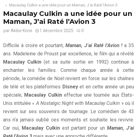
Macaulay Culkin a une idée pour un Maman, J’ai Raté l’Avion 3
Macaulay Culkin a une idée pour un
Maman, J’ai Raté l’Avion 3
par
Akibe Kone
1 décembre 2025
0
Difficile à croire et pourtant,
Maman, J’ai Raté l’Avion !
a 35
ans. Madeleine de Proust par excellence, le film qui a révélé
Macaulay Culkin
(et sa suite sortie en 1992) continue à
enchanter les familles. Comme chaque année à cette
période, la comédie de Noël revient en force sur les chaînes
de télé et les plateformes
Disney
et en cette année un peu
spéciale,
Macaulay Culkin
effectue une tournée aux États-
Unis intitulée «
A Nostalgic Night with Macaulay Culkin
» où il
revient sur ses souvenirs de tournage. Le comédien de 43
ans n’a jamais oublié ces moments et souhaite les revivre.
Car oui,
Macaulay Culkin
est partant pour un
Maman, J’ai
Raté l’Avion 3
mais avec une approche différente.