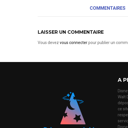
COMMENTAIRES
LAISSER UN COMMENTAIRE
Vous devez
vous connecter
pour publier un comme
A P
Disney
Walt 
dépos
ce si
respec
servi
Disne