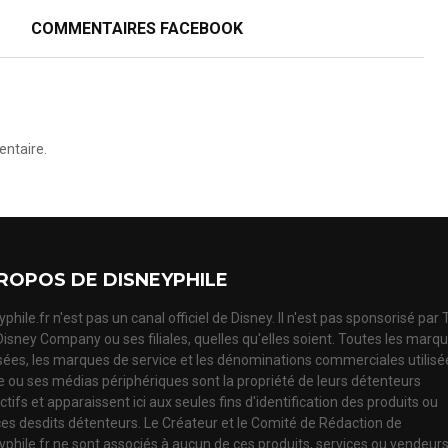
COMMENTAIRES FACEBOOK
ntaire.
ROPOS DE DISNEYPHILE
phile.fr n'est pas un canal officiel de Disney. Il n'est pas sponsorisé par
Disney Company ou ses filiales, quelles qu'elles soient. Toutes les marq
ées, les marques de service et les dénominations commerciales utilisé
te ou ses médias périphériques sont la propriété de leurs détenteurs
tifs et apparaissent ici aux seules fins d'identification des produits ou
ces desdits détenteurs. Le Créateur et le Comité de Rédaction de
yphile.fr ne sont associés à aucun de ces produits, services ou vendeur