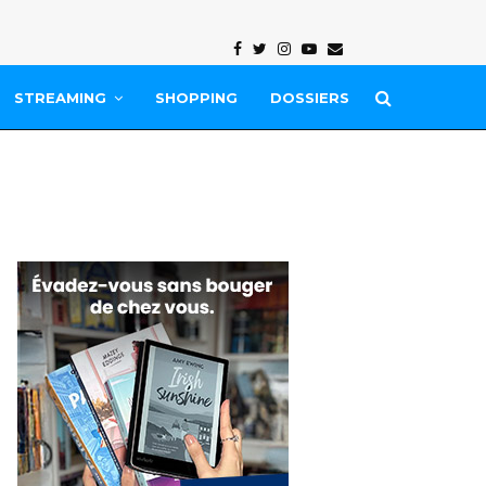
Facebook
Twitter
Instagram
Youtube
Email
STREAMING
SHOPPING
DOSSIERS