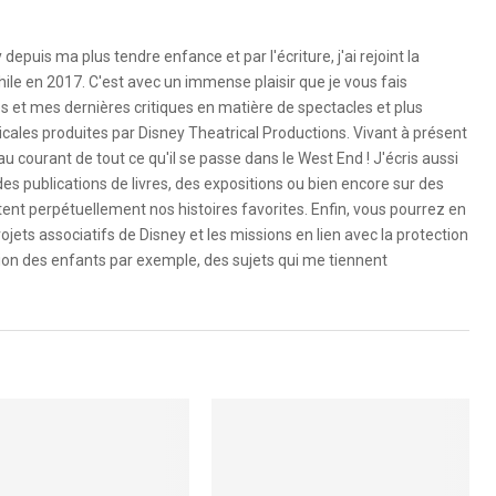
depuis ma plus tendre enfance et par l'écriture, j'ai rejoint la
ile en 2017. C'est avec un immense plaisir que je vous fais
és et mes dernières critiques en matière de spectacles et plus
les produites par Disney Theatrical Productions. Vivant à présent
au courant de tout ce qu'il se passe dans le West End ! J'écris aussi
des publications de livres, des expositions ou bien encore sur des
ntent perpétuellement nos histoires favorites. Enfin, vous pourrez en
jets associatifs de Disney et les missions en lien avec la protection
ion des enfants par exemple, des sujets qui me tiennent