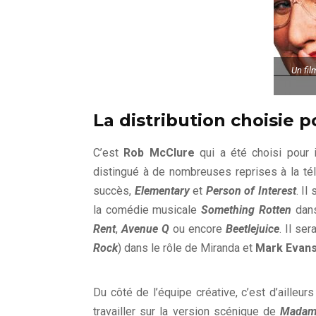
Un fil
La distribution choisie 
C’est
Rob McClure
qui a été choisi pour i
distingué à de nombreuses reprises à la tél
succès,
Elementary
et
Person of Interest
. Il
la comédie musicale
Something Rotten
dans
Rent
,
Avenue Q
ou encore
Beetlejuice
. Il se
Rob McClur
Rock
) dans le rôle de Miranda et
Mark Evan
Du côté de l’équipe créative, c’est d’ailleu
travailler sur la version scénique de
Madame