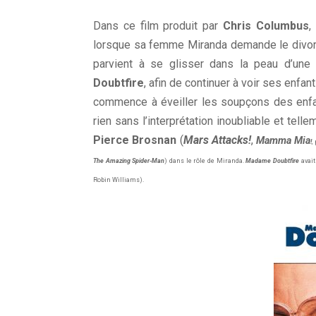
Dans ce film produit par
Chris Columbus
,
lorsque sa femme Miranda demande le divorce.
parvient à se glisser dans la peau d’un
Doubtfire
, afin de continuer à voir ses enfan
commence à éveiller les soupçons des enfan
rien sans l’interprétation inoubliable et tel
Pierce Brosnan
(
Mars Attacks!
,
Mamma Mia
!
,
The Amazing Spider-Man
) dans le rôle de Miranda.
Madame Doubtfire
avait
Robin Williams).