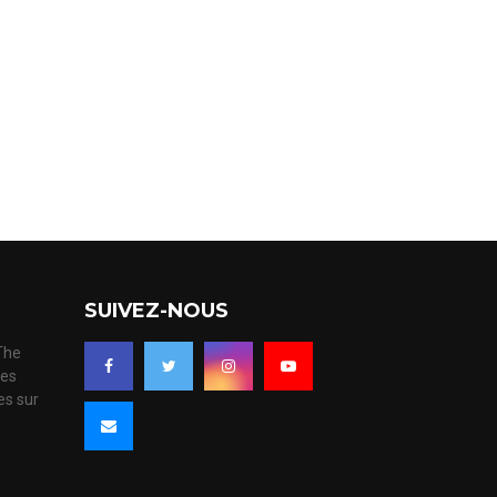
SUIVEZ-NOUS
 The
ues
es sur
s