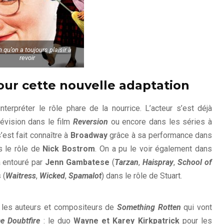
m qu’on a toujours plaisir à
revoir
pour cette nouvelle adaptation
nterpréter le rôle phare de la nourrice. L’acteur s’est déjà
évision dans le film
Reversion
ou encore dans les séries à
 s’est fait connaître à
Broadway
grâce à sa performance dans
 le rôle de
Nick Bostrom
. On a pu le voir également dans
ra entouré par
Jenn Gambatese
(
Tarzan
,
Haispray
,
School of
e choisi pour incarner Madame
s
(
Waitress
,
Wicked
,
Spamalot
) dans le rôle de Stuart.
Doubtfire sur scène !
rs les auteurs et compositeurs de
Something Rotten
qui vont
 Doubtfire
: le duo
Wayne et Karey Kirkpatrick
pour les