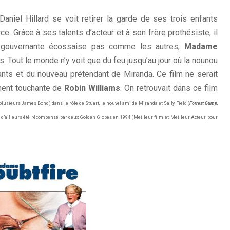
 Daniel Hillard se voit retirer la garde de ses trois enfants
 Grâce à ses talents d’acteur et à son frère prothésiste, il
e gouvernante écossaise pas comme les autres,
Madame
ts. Tout le monde n’y voit que du feu jusqu’au jour où la nounou
ts et du nouveau prétendant de Miranda. Ce film ne serait
lement touchante de
Robin Williams
. On retrouvait dans ce film
 plusieurs James Bond) dans le rôle de Stuart, le nouvel ami de Miranda et Sally Field (
Forrest Gump
,
 d’ailleurs été récompensé par deux Golden Globes en 1994 (Meilleur film et Meilleur Acteur pour