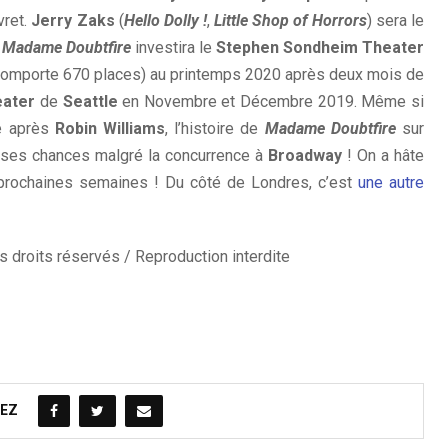
vret.
Jerry Zaks
(
Hello Dolly !
,
Little Shop of Horrors
) sera le
Madame Doubtfire
investira le
Stephen Sondheim Theater
 comporte 670 places) au printemps 2020 après deux mois de
eater
de
Seattle
en Novembre et Décembre 2019. Même si
le après
Robin Williams
, l’histoire de
Madame Doubtfire
sur
es ses chances malgré la concurrence à
Broadway
! On a hâte
 prochaines semaines ! Du côté de Londres, c’est
une autre
 droits réservés / Reproduction interdite
EZ