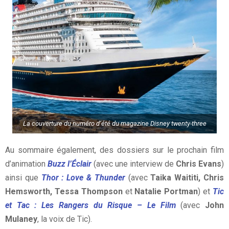
La couverture du numéro d’été du magazine Disney twenty-three
Au sommaire également, des dossiers sur le prochain film
d’animation
Buzz l’Éclair
(avec une interview de
Chris Evans
)
ainsi que
Thor : Love & Thunder
(avec
Taika Waititi, Chris
Hemsworth, Tessa Thompson
et
Natalie Portman
) et
Tic
et Tac : Les Rangers du Risque – Le Film
(avec
John
Mulaney
, la voix de Tic).