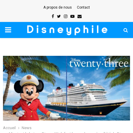
A propos de nous
Contact
Facebook
Twitter
Instagram
Youtube
Email
PRIMARY
MENU
Accueil
News