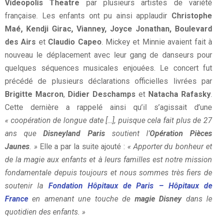
Videopolis Theatre
par plusieurs artistes de variété
française. Les enfants ont pu ainsi applaudir
Christophe
Maé, Kendji Girac, Vianney, Joyce Jonathan, Boulevard
des Airs
et
Claudio Capeo
. Mickey et Minnie avaient fait à
nouveau le déplacement avec leur gang de danseurs pour
quelques séquences musicales enjouées. Le concert fut
précédé de plusieurs déclarations officielles livrées par
Brigitte Macron
,
Didier Deschamps
et
Natacha Rafasky
.
Cette dernière a rappelé ainsi qu’il s’agissait d’une
« coopération de longue date […], puisque cela fait plus de 27
ans que
Disneyland Paris
soutient l’
Opération Pièces
Jaunes
. »
Elle a par la suite ajouté :
« Apporter du bonheur et
de la magie aux enfants et à leurs familles est notre mission
fondamentale depuis toujours et nous sommes très fiers de
soutenir la
Fondation Hôpitaux de Paris – Hôpitaux de
France
en amenant une touche de
magie Disney
dans le
quotidien des enfants. »