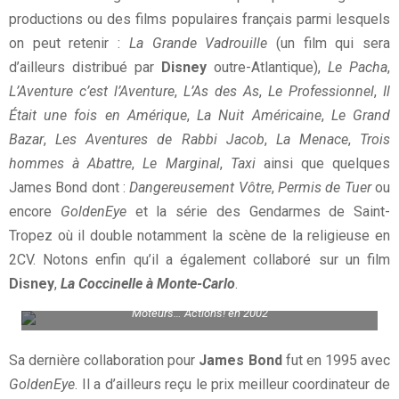
productions ou des films populaires français parmi lesquels
on peut retenir :
La Grande Vadrouille
(un film qui sera
d’ailleurs distribué par
Disney
outre-Atlantique),
Le Pacha
,
L’Aventure c’est l’Aventure
,
L’As des As
,
Le Professionnel
,
Il
Était une fois en Amérique
,
La Nuit Américaine
,
Le Grand
Bazar
,
Les Aventures de Rabbi Jacob
,
La Menace
,
Trois
hommes à Abattre
,
Le Marginal
,
Taxi
ainsi que quelques
James Bond dont :
Dangereusement Vôtre
,
Permis de Tuer
ou
encore
GoldenEye
et la série des Gendarmes de Saint-
Tropez où il double notamment la scène de la religieuse en
2CV. Notons enfin qu’il a également collaboré sur un film
Disney
,
La Coccinelle à Monte-Carlo
.
On le voit à la manoeuvre sur les avant-premières du spectacle
Moteurs… Actions! en 2002
Sa dernière collaboration pour
James Bond
fut en 1995 avec
GoldenEye
. Il a d’ailleurs reçu le prix meilleur coordinateur de