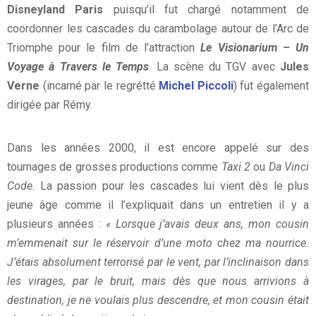
Disneyland Paris
puisqu’il fut chargé notamment de
coordonner les cascades du carambolage autour de l’Arc de
Triomphe pour le film de l’attraction
Le Visionarium – Un
Voyage à Travers le Temps
. La scène du TGV avec
Jules
Verne
(incarné par le regrétté
Michel Piccoli
) fut également
dirigée par Rémy.
Dans les années 2000, il est encore appelé sur des
tournages de grosses productions comme
Taxi 2
ou
Da Vinci
Code
. La passion pour les cascades lui vient dès le plus
jeune âge comme il l’expliquait dans un entretien il y a
plusieurs années :
« Lorsque j’avais deux ans, mon cousin
m’emmenait sur le réservoir d’une moto chez ma nourrice.
J’étais absolument terrorisé par le vent, par l’inclinaison dans
les virages, par le bruit, mais dès que nous arrivions à
destination, je ne voulais plus descendre, et mon cousin était
Dominique Julienne et son père Rémy durant les répétitions du