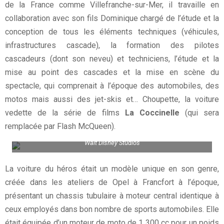
de la France comme Villefranche-sur-Mer, il travaille en
collaboration avec son fils Dominique chargé de l’étude et la
conception de tous les éléments techniques (véhicules,
infrastructures cascade), la formation des pilotes
cascadeurs (dont son neveu) et techniciens, l’étude et la
mise au point des cascades et la mise en scène du
spectacle, qui comprenait à l’époque des automobiles, des
motos mais aussi des jet-skis et… Choupette, la voiture
vedette de la série de films
La Coccinelle
(qui sera
remplacée par Flash McQueen).
Rémy et son fils Dominique sur le « plateau de tournage » du Parc
Walt Disney Studios
La voiture du héros était un modèle unique en son genre,
créée dans les ateliers de Opel à Francfort à l’époque,
présentant un chassis tubulaire à moteur central identique à
ceux employés dans bon nombre de sports automobiles. Elle
était équipée d’un moteur de moto de 1 300 cc pour un poids