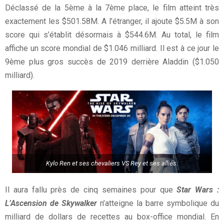
Déclassé de la 5ème à la 7ème place, le film atteint très
exactement les $501.58M. A l’étranger, il ajoute $5.5M à son
score qui s’établit désormais à $544.6M. Au total, le film
affiche un score mondial de $1.046 milliard. Il est à ce jour le
9ème plus gros succès de 2019 derrière Aladdin ($1.050
milliard).
Kylo Ren et ses chevaliers VS Rey et ses alliés.
Il aura fallu près de cinq semaines pour que
Star Wars :
L’Ascension de Skywalker
n’atteigne la barre symbolique du
milliard de dollars de recettes au box-office mondial. En