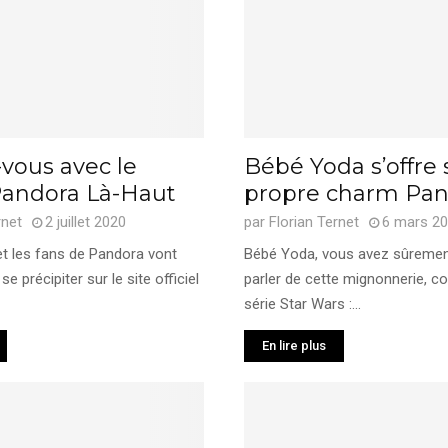
vous avec le
Bébé Yoda s’offre
andora Là-Haut
propre charm Pan
rnet
2 juillet 2020
par
Florian Ternet
6 mars 2
llet les fans de Pandora vont
Bébé Yoda, vous avez sûremen
e précipiter sur le site officiel
parler de cette mignonnerie, co
série Star Wars :...
En lire plus