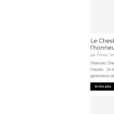
Le Chesh
l’honne
par
Florian Te
Chafouin, Cha
Chester… On lu
générations pl
En lire plus