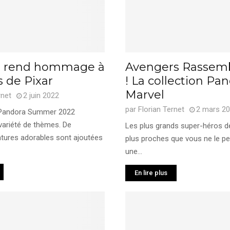
a rend hommage à
Avengers Rassem
s de Pixar
! La collection Pa
Marvel
rnet
2 juin 2022
par
Florian Ternet
2 mars 2
n Pandora Summer 2022
variété de thèmes. De
Les plus grands super-héros d
atures adorables sont ajoutées
plus proches que vous ne le p
une...
En lire plus