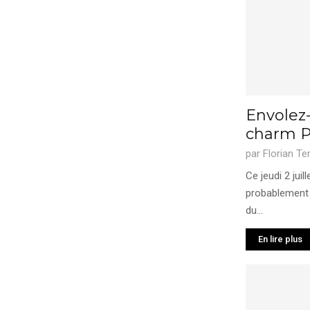
Envolez-
charm P
par
Florian Te
Ce jeudi 2 jui
probablement s
du...
En lire plus