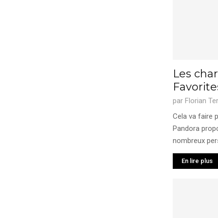
Les cha
Favorit
par
Florian Te
Cela va faire
Pandora propo
nombreux per
En lire plus