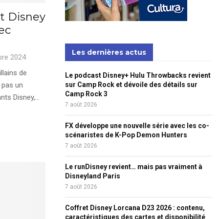
t Disney
ec
Les dernières actus
bre 2024
llains de
Le podcast Disney+ Hulu Throwbacks revient
 pas un
sur Camp Rock et dévoile des détails sur
Camp Rock 3
s Disney,...
7 août 2026
FX développe une nouvelle série avec les co-
scénaristes de K-Pop Demon Hunters
7 août 2026
Le runDisney revient… mais pas vraiment à
Disneyland Paris
7 août 2026
Coffret Disney Lorcana D23 2026 : contenu,
caractéristiques des cartes et disponibilité