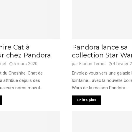
ire Cat à
Pandora lance sa
ur chez Pandora
collection Star Wa
rnet
5 mars 2020
par
Florian Ternet
4 février 
t du Cheshire, Chat de
Envolez-vous vers une galaxie l
i attribue depuis des
lointaine… avec la nouvelle coll
usieurs noms mais il...
Wars de la maison Pandora....
En lire plus