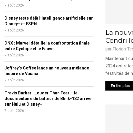
7 août 2026
Disney teste déjà l’intelligence artificielle sur
Disney+ et ESPN
7 août 2026
La nouve
Cendril
DNX : Marvel détaille la confrontation finale
entre Cyclope et le Fauve
par
Florian Te
7 août 2026
Maintenant qu
2024 ont reten
Joffrey’s Coffee lance un nouveau mélange
festivités de 
inspiré de Vaiana
7 août 2026
En lire plus
Travis Barker : Louder Than Fear – le
documentaire du batteur de Blink-182 arrive
sur Hulu et Disney+
7 août 2026