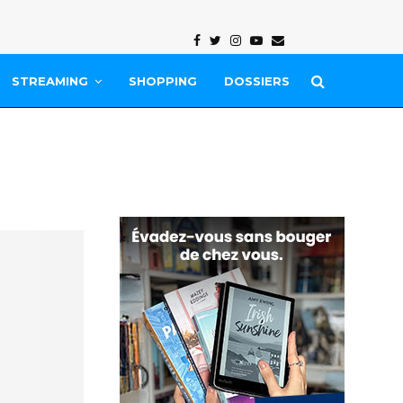
Facebook
Twitter
Instagram
Youtube
Email
STREAMING
SHOPPING
DOSSIERS