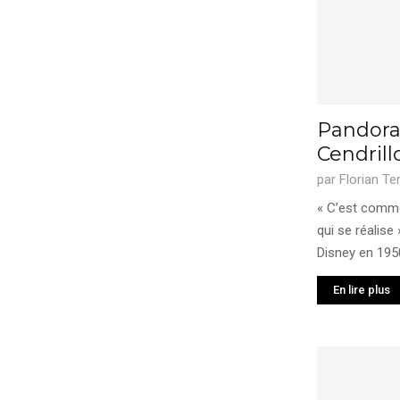
Pandora 
Cendrill
par
Florian Te
« C’est comme
qui se réalise
Disney en 1950
En lire plus