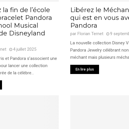
la fin de l’école
Libérez le Méchan
bracelet Pandora
qui est en vous av
hool Musical
Pandora
 de Disneyland
par
Florian Ternet
9 septem
La nouvelle collection Disney Vi
rnet
4 juillet 2025
Pandora Jewelry célébrant non
méchant mais plusieurs méchant
ris et Pandora s’associent une
pour lancer une collection
En lire plus
rée de la célèbre...