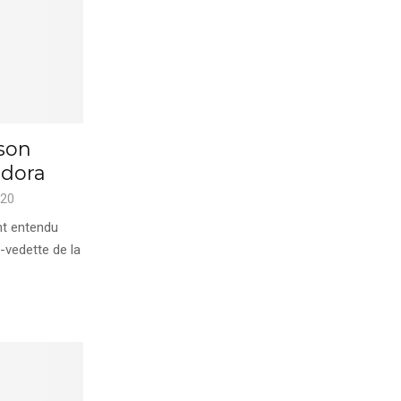
 son
dora
020
t entendu
-vedette de la