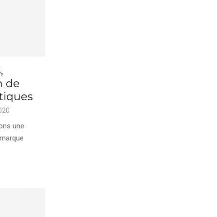
,
n de
tiques
020
ons une
e marque