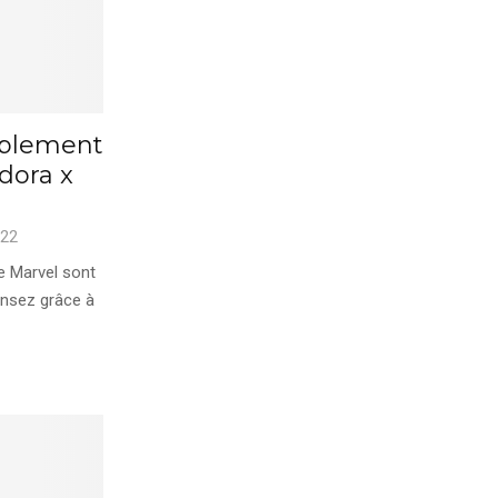
blement
ndora x
022
e Marvel sont
ensez grâce à