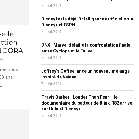
7 août 2026
Disney teste déjà l’intelligence artificielle sur
Disney+ et ESPN
7 août 2026
elle
ection
DNX : Marvel détaille la confrontation finale
ANDORA
entre Cyclope et le Fauve
7 août 2026
23
à et nous
Joffrey’s Coffee lance un nouveau mélange
00 ans
inspiré de Vaiana
7 août 2026
.
Travis Barker : Louder Than Fear – le
documentaire du batteur de Blink-182 arrive
sur Hulu et Disney+
7 août 2026