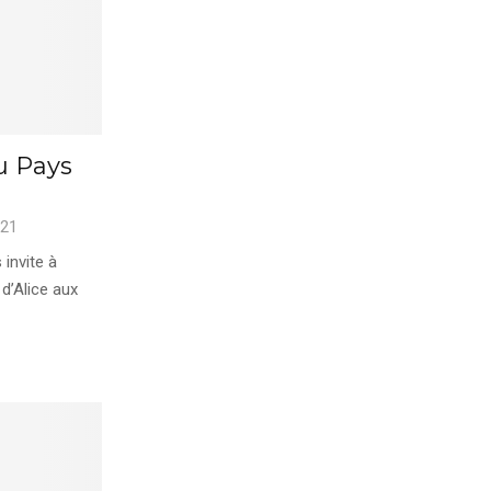
u Pays
021
invite à
 d’Alice aux