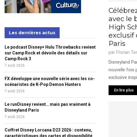
Célébrez 
avec le 
High Sc
Les dernières actus
exclusif
Paris
Le podcast Disney+ Hulu Throwbacks revient
par
Florian Te
sur Camp Rock et dévoile des détails sur
Camp Rock 3
Disneyland Pa
7 août 2026
nouvelle fois 
exclusive inspi
FX développe une nouvelle série avec les co-
scénaristes de K-Pop Demon Hunters
En lire plus
7 août 2026
Le runDisney revient… mais pas vraiment à
Disneyland Paris
7 août 2026
Coffret Disney Lorcana D23 2026 : contenu,
caractéristiques des cartes et disponibilité