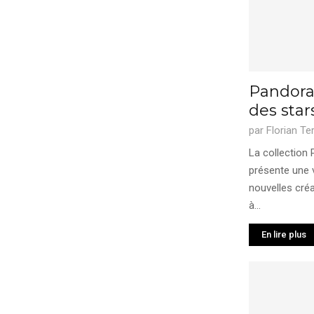
Pandor
des star
par
Florian Te
La collectio
présente une 
nouvelles cré
à...
En lire plus