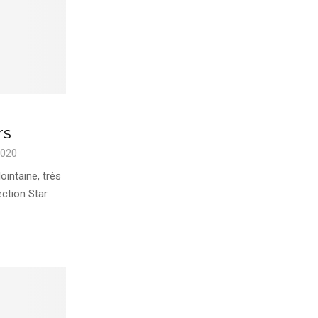
rs
2020
ointaine, très
ection Star