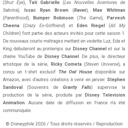
(
Shut Eye
),
Tati Gabrielle
(
Les Nouvelles Aventures de
Sabrina
),
Issac Ryan Brown
(
Raven
),
Mae Whitman
(
Parenthood
),
Bumper Robinson
(
The Game
),
Parvesh
Cheena
(
Crazy Ex-Girlfriend
) et
Eden Riegel
(
All My
Children
) font partie des acteurs invités pour cette saison 1.
De nouveaux courts-métrages mettant en vedette Luz, Eda et
King débuteront au printemps sur
Disney Channel
et sur la
chaîne YouTube de
Disney Channel
. De plus, le directeur
artistique de la série,
Ricky Cometa
(
Steven Universe
), a
conçu un t-shirt exclusif
The Owl House
disponible sur
Amazon, avec d’autres créations à venir en janvier.
Stephen
Sandoval
(Souvenirs de
Gravity Falls
) supervise la
production de la série, produite par
Disney Television
Animation
. Aucune date de diffusion en France n’a été
communiquée.
© Disneyphile 2026 / Tous droits réservés / Reproduction