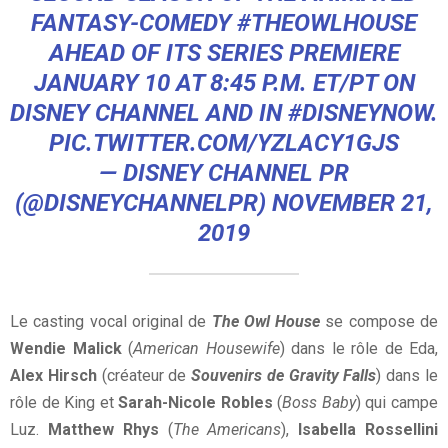
FANTASY-COMEDY
#THEOWLHOUSE
AHEAD OF ITS SERIES PREMIERE
JANUARY 10 AT 8:45 P.M. ET/PT ON
DISNEY CHANNEL AND IN
#DISNEYNOW
.
PIC.TWITTER.COM/YZLACY1GJS
— DISNEY CHANNEL PR
(@DISNEYCHANNELPR)
NOVEMBER 21,
2019
Le casting vocal original de
The Owl House
se compose de
Wendie Malick
(
American Housewife
) dans le rôle de Eda,
Alex Hirsch
(créateur de
Souvenirs de Gravity Falls
) dans le
rôle de King et
Sarah-Nicole Robles
(
Boss Baby
) qui campe
Luz.
Matthew Rhys
(
The Americans
),
Isabella Rossellini