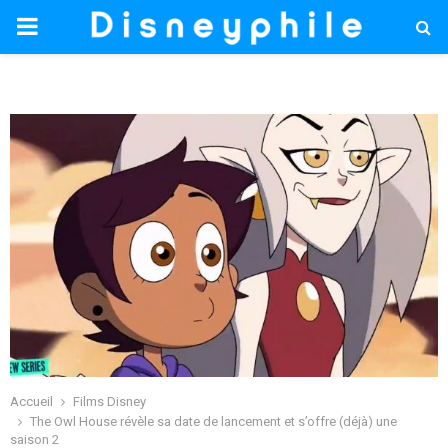
PRIMARY
MENU
Accueil
Films Disney
The Owl House révèle sa date de lancement et s’offre (déjà) une
saison 2