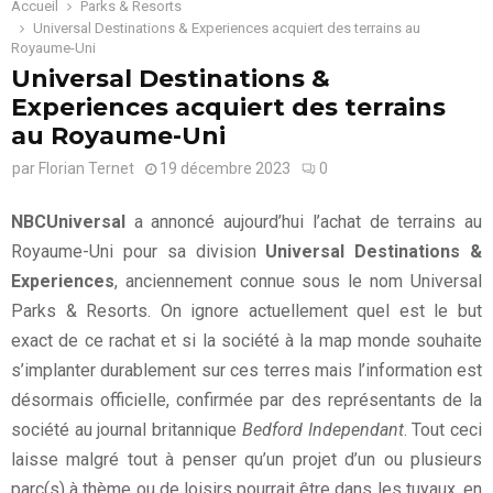
Accueil
Parks & Resorts
Universal Destinations & Experiences acquiert des terrains au
Royaume-Uni
Universal Destinations &
Experiences acquiert des terrains
au Royaume-Uni
par
Florian Ternet
19 décembre 2023
0
NBCUniversal
a annoncé aujourd’hui l’achat de terrains au
Royaume-Uni pour sa division
Universal Destinations &
Experiences
, anciennement connue sous le nom Universal
Parks & Resorts. On ignore actuellement quel est le but
exact de ce rachat et si la société à la map monde souhaite
s’implanter durablement sur ces terres mais l’information est
désormais officielle, confirmée par des représentants de la
société au journal britannique
Bedford Independant
. Tout ceci
laisse malgré tout à penser qu’un projet d’un ou plusieurs
parc(s) à thème ou de loisirs pourrait être dans les tuyaux, en