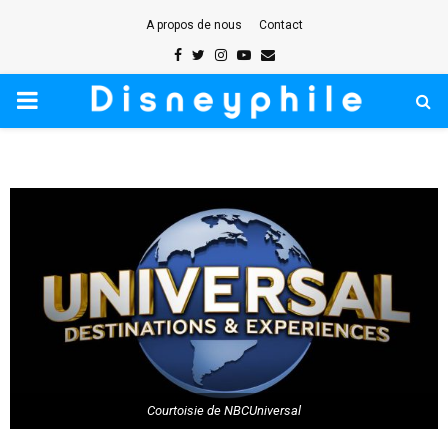
A propos de nous
Contact
Facebook
Twitter
Instagram
Youtube
Email
PRIMARY
MENU
Courtoisie de NBCUniversal