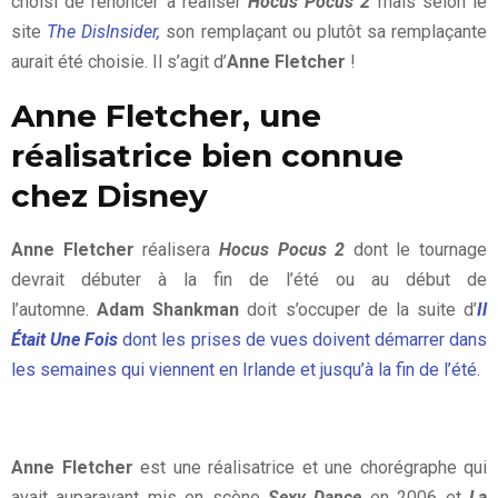
choisi de renoncer à réaliser
Hocus Pocus 2
mais selon le
site
The DisInsider,
son remplaçant ou plutôt sa remplaçante
aurait été choisie. Il s’agit d’
Anne Fletcher
!
Anne Fletcher, une
réalisatrice bien connue
chez Disney
Anne Fletcher
réalisera
Hocus Pocus 2
dont le tournage
devrait débuter à la fin de l’été ou au début de
l’automne.
Adam Shankman
doit s’occuper de la suite d’
Il
Était Une Fois
dont les prises de vues doivent démarrer dans
les semaines qui viennent en Irlande et jusqu’à la fin de l’été.
Anne Fletcher
est une réalisatrice et une chorégraphe qui
avait auparavant mis en scène
Sexy Dance
en 2006 et
La