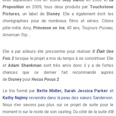
Proposition
en 2009, tous deux produits par
Touchstone
Pictures
, un label de
Disney
. Elle a également écrit les
chorégraphies pour de nombreux films et séries. Citons
pêle-mêle
Amy
,
Princesse on Ice
,
40 ans, Toujours Puceau
,
Anne Flectcher réalisera Hocus Pocus 2 à la place d’Adam
American Trip
…
Shankman
Elle a par ailleurs été pressentie pour réaliser
Il Était Une
Fois 2
lorsque le projet a mis du temps à se concrétiser. Elle
et
Adam Shankman
sont très amis donc il y a de fortes
chances que ce dernier l’ait recommandé auprès
de
Disney
pour
Hocus Pocus 2
.
Le trio formé par
Bette Midler, Sarah Jessica Parker
et
Kathy Najimy
reviendra dans la peau des sœurs Sanderson
.
Nous n’en savons pas plus sur ce projet de suite pour le
moment ni sur le reste de son casting. Du côté de la suite d’
Il