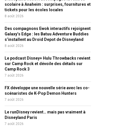
scolaire à Anaheim : surprises, fournitures et
tickets pour les écoles locales
8 août 2026
Des compagnons Ewok interactifs rejoignent
Galaxy’s Edge : les Batuu Adventure Buddies
s’installent au Droid Depot de Disneyland
8 août 2026
Le podcast Disney+ Hulu Throwbacks revient
sur Camp Rock et dévoile des détails sur
Camp Rock 3
7 août 2026
FX développe une nouvelle série avec les co-
scénaristes de K-Pop Demon Hunters
7 août 2026
Le runDisney revient… mais pas vraiment à
Disneyland Paris
7 août 2026