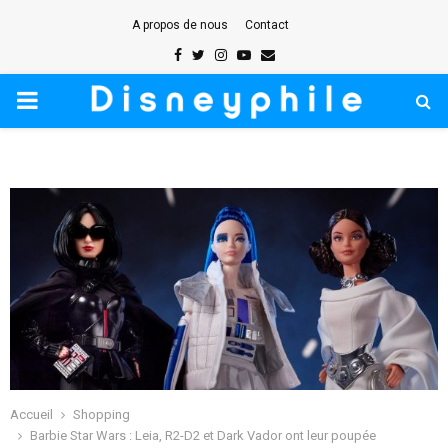
A propos de nous
Contact
Facebook
Twitter
Instagram
Youtube
Email
PRIMARY
MENU
Accueil
Shopping
Barbie Star Wars : Leia, R2-D2 et Dark Vador ont leur poupée