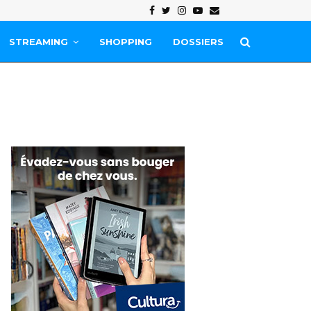
Facebook
Twitter
Instagram
Youtube
Email
STREAMING
SHOPPING
DOSSIERS