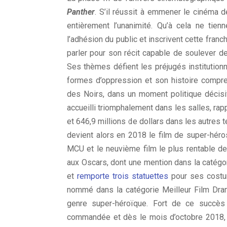
Panther
. S’il réussit à emmener le cinéma 
entièrement l’unanimité. Qu’à cela ne tien
l’adhésion du public et inscrivent cette fra
parler pour son récit capable de soulever d
Ses thèmes défient les préjugés institution
formes d’oppression et son histoire compren
des Noirs, dans un moment politique décisif
accueilli triomphalement dans les salles, rap
et 646,9 millions de dollars dans les autres te
devient alors en 2018 le film de super-héros
MCU et le neuvième film le plus rentable de
aux Oscars, dont une mention dans la catégor
et
remporte trois statuettes
pour ses costum
nommé dans la catégorie Meilleur Film Dra
genre super-héroïque. Fort de ce succès
commandée et dès le mois d’octobre 2018