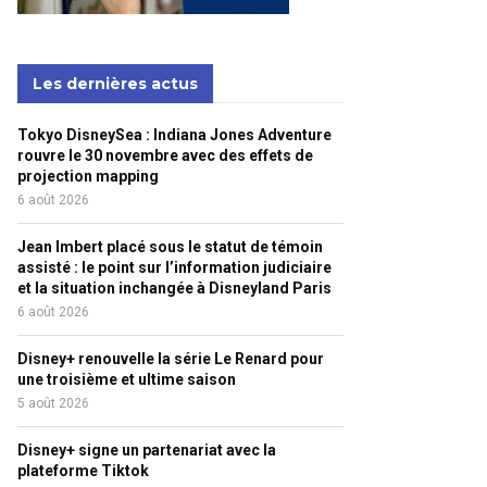
Les dernières actus
Tokyo DisneySea : Indiana Jones Adventure
rouvre le 30 novembre avec des effets de
projection mapping
6 août 2026
Jean Imbert placé sous le statut de témoin
assisté : le point sur l’information judiciaire
et la situation inchangée à Disneyland Paris
6 août 2026
Disney+ renouvelle la série Le Renard pour
une troisième et ultime saison
5 août 2026
Disney+ signe un partenariat avec la
plateforme Tiktok