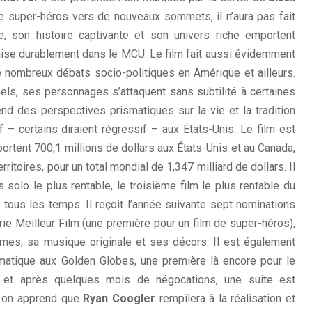
de super-héros vers de nouveaux sommets, il n’aura pas fait
ne, son histoire captivante et son univers riche emportent
nchise durablement dans le MCU. Le film fait aussi évidemment
e nombreux débats socio-politiques en Amérique et ailleurs.
nels, ses personnages s’attaquent sans subtilité à certaines
d des perspectives prismatiques sur la vie et la tradition
 – certains diraient régressif – aux États-Unis. Le film est
portent 700,1 millions de dollars aux États-Unis et au Canada,
rritoires, pour un total mondial de 1,347 milliard de dollars. Il
 solo le plus rentable, le troisième film le plus rentable du
 tous les temps. Il reçoit l’année suivante sept nominations
ie Meilleur Film (une première pour un film de super-héros),
es, sa musique originale et ses décors. Il est également
matique aux Golden Globes, une première là encore pour le
 et après quelques mois de négocations, une suite est
, on apprend que
Ryan Coogler
rempilera à la réalisation et