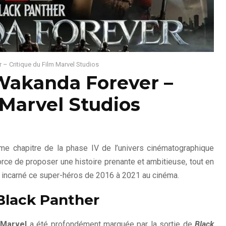
 – Critique du Film Marvel Studios
 Wakanda Forever –
 Marvel Studios
time chapitre de la phase IV de l’univers cinématographique
orce de proposer une histoire prenante et ambitieuse, tout en
a incarné ce super-héros de 2016 à 2021 au cinéma.
 Black Panther
e
Marvel
a été profondément marquée par la sortie de
Black