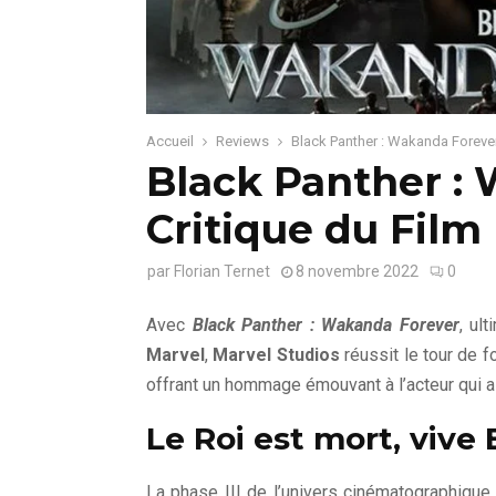
Accueil
Reviews
Black Panther : Wakanda Forever
Black Panther :
Critique du Film
par
Florian Ternet
8 novembre 2022
0
Avec
Black Panther : Wakanda Forever
, ul
Marvel
,
Marvel Studios
réussit le tour de f
offrant un hommage émouvant à l’acteur qui 
Le Roi est mort, vive
La phase III de l’univers cinématographiqu