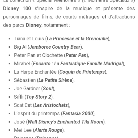
La collection « Special Memories » (« Moments Spéciaux »)
Disney 100
s’inspire de la musique et présente des
personnages de films, de courts métrages et d’attractions
des parcs
Disney
, notamment :
Tiana et Louis (
La Princesse et la Grenouille
),
Big Al (
Jamboree Country Bear
),
Peter Pan et Clochette (
Peter Pan
),
Mirabel (
Encanto : La Fantastique Famille Madrigal
),
La Harpe Enchantée (
Coquin de Printemps
),
Sébastien (
La Petite Sirène
),
Joe Gardner (
Soul
),
Siffli (
Toy Story 2
),
Scat Cat (
Les Aristochats
),
L’esprit du printemps (
Fantasia 2000
),
José (
Walt Disney’s Enchanted Tiki Room
),
Mei Lee (
Alerte Rouge
),