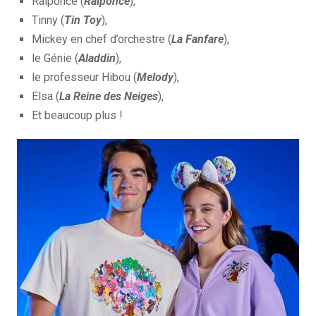
Raiponce (
Raiponce
),
Tinny (
Tin Toy
),
Mickey en chef d’orchestre (
La Fanfare
),
le Génie (
Aladdin
),
le professeur Hibou (
Melody
),
Elsa (
La Reine des Neiges
),
Et beaucoup plus !