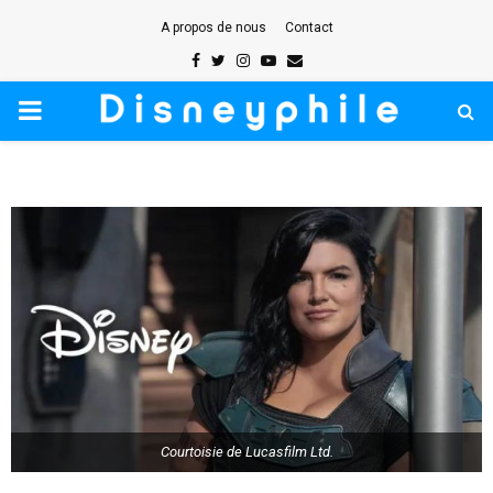
A propos de nous
Contact
Facebook
Twitter
Instagram
Youtube
Email
PRIMARY
MENU
Courtoisie de Lucasfilm Ltd.