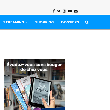
Facebook
Twitter
Instagram
Youtube
Email
STREAMING
SHOPPING
DOSSIERS