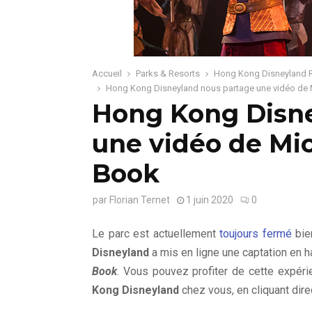
Accueil
Parks & Resorts
Hong Kong Disneyland 
Hong Kong Disneyland nous partage une vidéo de
Hong Kong Disne
une vidéo de Mi
Book
par
Florian Ternet
1 juin 2020
0
Le parc est actuellement
toujours fermé
bie
Disneyland
a mis en ligne une captation en h
Book
. Vous pouvez profiter de cette expér
Kong Disneyland
chez vous, en cliquant dire