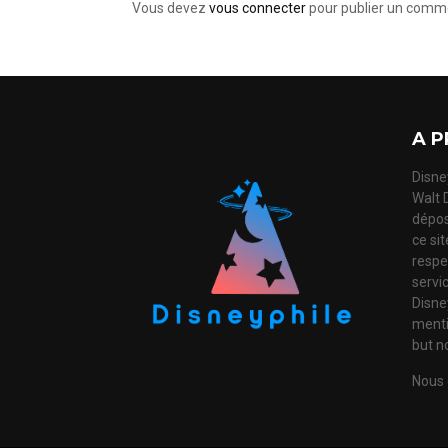
Vous devez
vous connecter
pour publier un comme
A P
Disney
Walt 
dépos
ce si
respec
servi
Disne
mentio
but no
Nous 