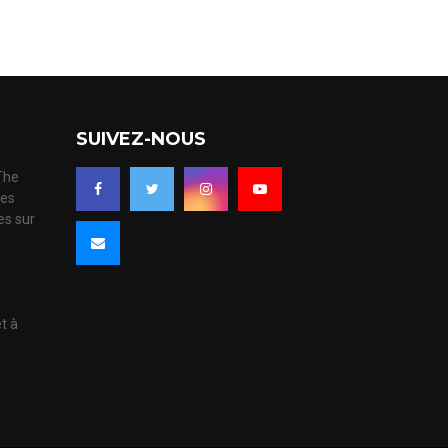
SUIVEZ-NOUS
 The
ues
es sur
s
et à