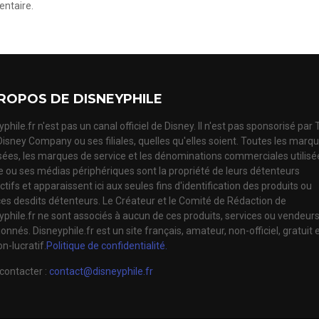
ntaire.
ROPOS DE DISNEYPHILE
phile.fr n'est pas un canal officiel de Disney. Il n'est pas sponsorisé par
Disney Company ou ses filiales, quelles qu'elles soient. Toutes les marq
ées, les marques de service et les dénominations commerciales utilisé
te ou ses médias périphériques sont la propriété de leurs détenteurs
tifs et apparaissent ici aux seules fins d'identification des produits ou
ces desdits détenteurs. Le Créateur et le Comité de Rédaction de
yphile.fr ne sont associés à aucun de ces produits, services ou vendeur
nnés. Disneyphile.fr est un site français, amateur, non-officiel, gratuit 
n-lucratif.
Politique de confidentialité.
contacter :
contact@disneyphile.fr