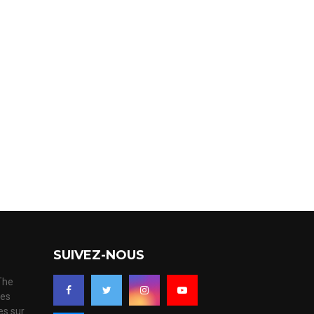
SUIVEZ-NOUS
 The
ues
es sur