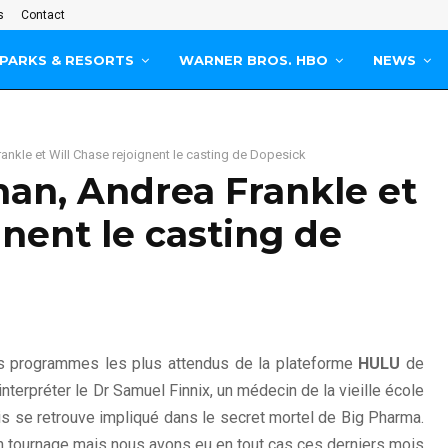
s
Contact
PARKS & RESORTS
WARNER BROS. HBO
NEWS
kle et Will Chase rejoignent le casting de Dopesick
n, Andrea Frankle et
gnent le casting de
es programmes les plus attendus de la plateforme
HULU
de
interpréter le Dr Samuel Finnix, un médecin de la vieille école
s se retrouve impliqué dans le secret mortel de Big Pharma.
on tournage mais nous avons eu en tout cas ces derniers mois