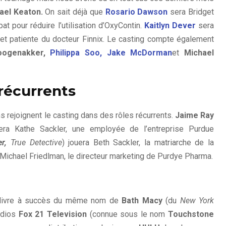
ael Keaton.
On sait déjà que
Rosario Dawson
sera Bridget
at pour réduire l’utilisation d’OxyContin.
Kaitlyn Dever
sera
et patiente du docteur Finnix. Le casting compte également
oogenakker,
Philippa Soo, Jake McDorman
et
Michael
récurrents
 rejoignent le casting dans des rôles récurrents.
Jaime Ray
étera Kathe Sackler, une employée de l’entreprise Purdue
er,
True Detective
) jouera Beth Sackler, la matriarche de la
Michael Friedlman, le directeur marketing de Purdye Pharma.
 livre à succès du même nom de
Bath Macy
(du
New York
udios
Fox 21 Television
(connue sous le nom
Touchstone