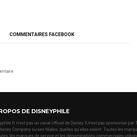
COMMENTAIRES FACEBOOK
ntaire.
ROPOS DE DISNEYPHILE
phile.fr n'est pas un canal officiel de Disney. Il n'est pas sponsorisé par
Disney Company ou ses filiales, quelles qu'elles soient. Toutes les marq
ées, les marques de service et les dénominations commerciales utilisé