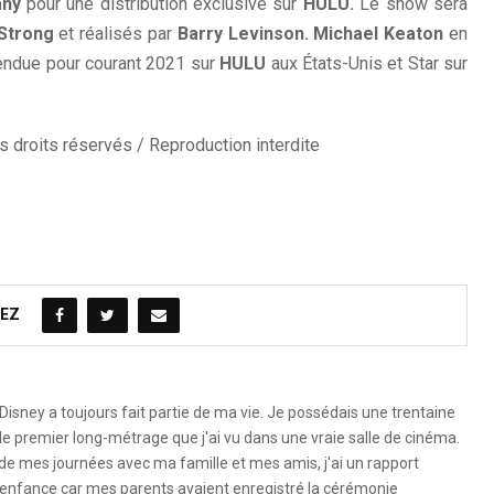
any
pour une distribution exclusive sur
HULU.
Le show sera
Strong
et réalisés par
Barry Levinson. Michael Keaton
en
tendue pour courant 2021 sur
HULU
aux États-Unis et Star sur
 droits réservés / Reproduction interdite
EZ
Disney a toujours fait partie de ma vie. Je possédais une trentaine
le premier long-métrage que j'ai vu dans une vraie salle de cinéma.
 de mes journées avec ma famille et mes amis, j'ai un rapport
 l'enfance car mes parents avaient enregistré la cérémonie