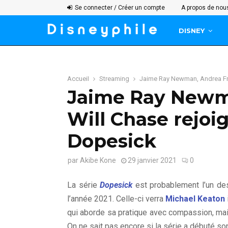
Se connecter / Créer un compte
A propos de nou
DISNEY
Accueil
Streaming
Jaime Ray Newman, Andrea Fran
Jaime Ray Newma
Will Chase rejoi
Dopesick
par
Akibe Kone
29 janvier 2021
0
La série
Dopesick
est probablement l’un d
l’année 2021. Celle-ci verra
Michael Keaton
qui aborde sa pratique avec compassion, mai
On ne sait pas encore si la série a débuté s