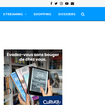
Facebook
Twitter
Instagram
Youtube
Email
STREAMING
SHOPPING
DOSSIERS