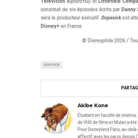
Television
aujourd’hui) et
Littlefield Comp
constitué de six épisodes écrits par
Danny 
sera le producteur exécutif.
Dopesick
est at
Disney+
en France.
© Disneyphile 2026 / Tous
DOPESICK
PARTAG
Akibe Kone
Étudiant en faculté de cinéma, 
de VHS de films et Mulan a été 
Pour Disneyland Paris, au-delà
affectif avec les parcs depuis