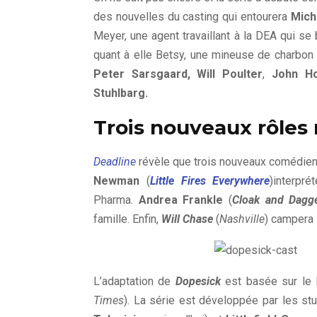
des nouvelles du casting qui entourera
Mich
Meyer, une agent travaillant à la DEA qui se b
quant à elle Betsy, une mineuse de charbon 
Peter Sarsgaard, Will Poulter
,
John H
Stuhlbarg.
Trois nouveaux rôles 
Deadline
révèle que trois nouveaux comédiens
Newman
(
Little Fires Everywhere
)interpr
Pharma.
Andrea Frankle
(
Cloak and Dagg
famille. Enfin,
Will Chase
(
Nashville
) campera 
L’adaptation de
Dopesick
est basée sur le
Times
). La série est développée par les st