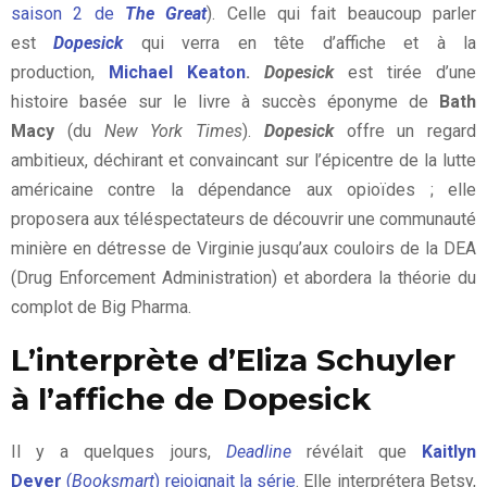
saison 2 de
The Great
). Celle qui fait beaucoup parler
est
Dopesick
qui verra en tête d’affiche et à la
production,
Michael Keaton
.
Dopesick
est tirée d’une
histoire basée sur le livre à succès éponyme de
Bath
Macy
(du
New York Times
).
Dopesick
offre un regard
ambitieux, déchirant et convaincant sur l’épicentre de la lutte
américaine contre la dépendance aux opioïdes ; elle
proposera aux téléspectateurs de découvrir une communauté
minière en détresse de Virginie jusqu’aux couloirs de la DEA
(Drug Enforcement Administration) et abordera la théorie du
complot de Big Pharma.
L’interprète d’Eliza Schuyler
à l’affiche de Dopesick
Il y a quelques jours,
Deadline
révélait que
Kaitlyn
Dever
(
Booksmart
) rejoignait la série
. Elle interprétera Betsy,