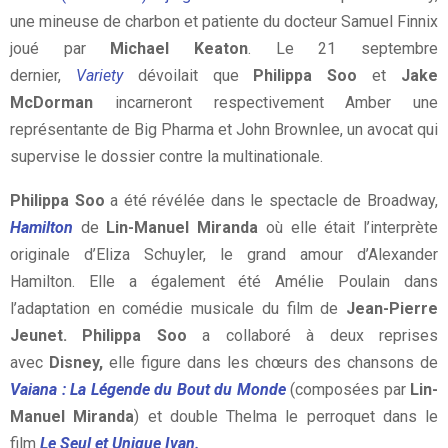
une mineuse de charbon et patiente du docteur Samuel Finnix
joué par
Michael Keaton
. Le 21 septembre
dernier,
Variety
dévoilait que
Philippa Soo
et
Jake
McDorman
incarneront respectivement Amber une
représentante de Big Pharma et John Brownlee, un avocat qui
supervise le dossier contre la multinationale.
Philippa Soo
a été révélée dans le spectacle de Broadway,
Hamilton
de
Lin-Manuel Miranda
où elle était l’interprète
originale d’Eliza Schuyler, le grand amour d’Alexander
Hamilton. Elle a également été Amélie Poulain dans
l’adaptation en comédie musicale du film de
Jean-Pierre
Jeunet.
Philippa Soo
a collaboré à deux reprises
avec
Disney,
elle figure dans les chœurs des chansons de
Vaiana : La Légende du Bout du Monde
(composées par
Lin-
Manuel Miranda
) et double Thelma le perroquet dans le
film
Le Seul et Unique Ivan.