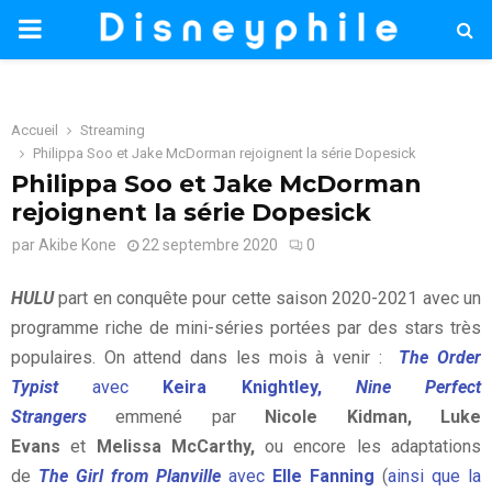
PRIMARY
MENU
Accueil
Streaming
Philippa Soo et Jake McDorman rejoignent la série Dopesick
Philippa Soo et Jake McDorman
rejoignent la série Dopesick
par
Akibe Kone
22 septembre 2020
0
HULU
part en conquête pour cette saison 2020-2021 avec un
programme riche de mini-séries portées par des stars très
populaires. On attend dans les mois à venir :
The Order
Typist
avec
Keira Knightley,
Nine Perfect
Strangers
emmené par
Nicole Kidman, Luke
Evans
et
Melissa McCarthy,
ou encore les adaptations
de
The Girl from Planville
avec
Elle Fanning
(
ainsi que la