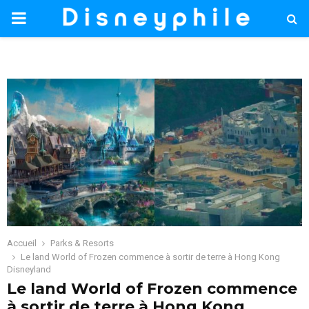
PRIMARY
MENU
Accueil
Parks & Resorts
Le land World of Frozen commence à sortir de terre à Hong Kong
Disneyland
Le land World of Frozen commence
à sortir de terre à Hong Kong