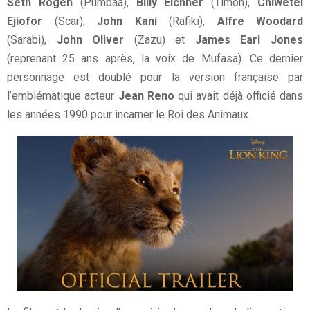
Seth Rogen
(Pumbaa),
Billy Eichner
(Timon),
Chiwetel
Ejiofor
(Scar),
John Kani
(Rafiki),
Alfre Woodard
(Sarabi),
John Oliver
(Zazu) et
James Earl Jones
(reprenant 25 ans après, la voix de Mufasa). Ce dernier
personnage est doublé pour la version française par
l’emblématique acteur
Jean Reno
qui avait déjà officié dans
les années 1990 pour incarner le Roi des Animaux.