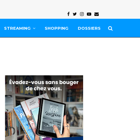
Facebook
Twitter
Instagram
Youtube
Email
STREAMING
SHOPPING
DOSSIERS