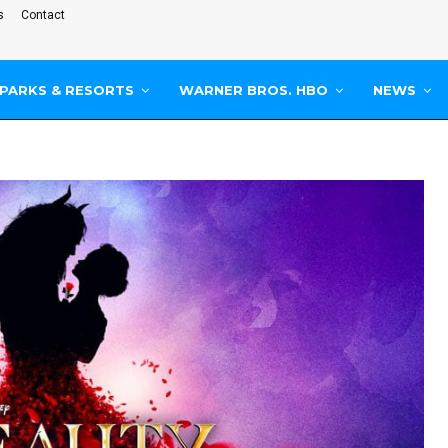
s
Contact
PARKS & RESORTS
WARNER BROS. HBO
NEWS