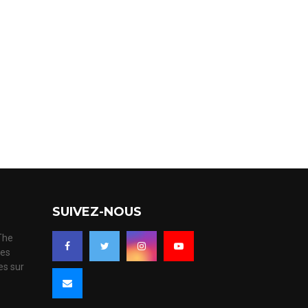
SUIVEZ-NOUS
 The
ues
es sur