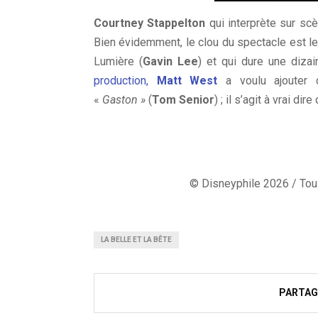
Courtney Stappelton
qui interprète sur scè
Bien évidemment, le clou du spectacle est 
Lumière (
Gavin Lee
) et qui dure une diza
production,
Matt West
a voulu ajouter 
«
Gaston »
(
Tom Senior
) ; il s’agit à vrai d
© Disneyphile 2026 / Tous
LA BELLE ET LA BÊTE
PARTAG