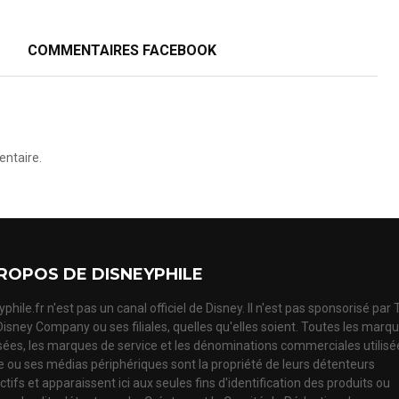
COMMENTAIRES FACEBOOK
ntaire.
ROPOS DE DISNEYPHILE
phile.fr n'est pas un canal officiel de Disney. Il n'est pas sponsorisé par
Disney Company ou ses filiales, quelles qu'elles soient. Toutes les marq
ées, les marques de service et les dénominations commerciales utilisé
te ou ses médias périphériques sont la propriété de leurs détenteurs
tifs et apparaissent ici aux seules fins d'identification des produits ou