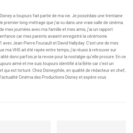
Disney a toujours fait partie de ma vie. Je possédais une trentaine
le premier long-métrage que j'ai vu dans une vraie salle de cinéma.
 de mes journées avec ma famille et mes amis, j'ai un rapport
 l'enfance car mes parents avaient enregistré la cérémonie
1 avec Jean-Pierre Foucault et David Hallyday. C'est une de mes
e ma VHS ait été rayée entre temps, j'ai réussi à retrouver sur
ité donc parfois je la revoie pour la nostalgie qu'elle procure. En ce
ujours aimé et me suis toujours identifié à la Bête car c'est un
 qui est torturé. Chez Disneyphile, en qualité de rédacteur en chef,
l'actualité Cinéma des Productions Disney et espère vous