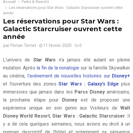
Accueil
Parks & Resorts
Les réservations pour Star Wars : Galactic Starcruiser ouvrent cette
année
Les réservations pour Star Wars :
Galactic Starcruiser ouvrent cette
année
par
Florian Ternet
11 février 2020
0
L’univers de
Star Wars
n’a jamais été autant en pleine
mutation. Après
la fin de la nonalogie
sur la famille Skywalker
au cinéma,
l’avènement de nouvelles histoires sur
Disney+
et l’ouverture des zones
Star Wars : Galaxy’s Edge
plus
immersives que jamais dans les
Parcs Disney
américains,
la prochaine étape pour
Disney
est de proposer une
expérience unique en son genre aux Visiteurs de
Walt
Disney World Resort
,
Star Wars : Galactic Starcruiser
. Il
y a de cela quelques semaines, nous avions eu droit à un
premier descriptif de l’hôtel et notamment sa séquence