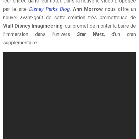
leur entrée dans leur hôtel. Dans la nouvelle vidéo proposée
par le site
Disney Parks Blog
,
Ann Morrow
nous offre un
nouvel avant-goût de cette création très prometteuse de
Walt Disney Imagineering
, qui promet de monter la barre de
l’immersion dans l’univers
Star Wars
, d’un cran
supplémentaire.