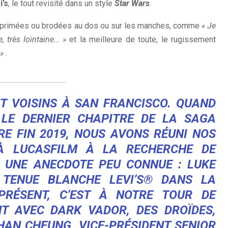
i’s
, le tout revisité dans un style
Star Wars
.
 imprimées ou brodées au dos ou sur les manches, comme
« Je
, très lointaine… »
et la meilleure de toute, le rugissement
 »
.
NT VOISINS À SAN FRANCISCO. QUAND
LE DERNIER CHAPITRE DE LA SAGA
RE FIN 2019, NOUS AVONS RÉUNI NOS
À LUCASFILM À LA RECHERCHE DE
CI UNE ANECDOTE PEU CONNUE : LUKE
 TENUE BLANCHE LEVI’S® DANS LA
 PRÉSENT, C’EST À NOTRE TOUR DE
T AVEC DARK VADOR, DES DROÏDES,
HAN CHEUNG
, VICE-PRÉSIDENT SENIOR