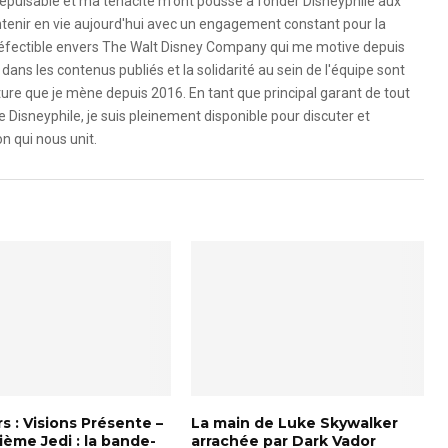
é inépuisable et ma ténacité m'ont poussé à fonder Disneyphile aux
ntenir en vie aujourd'hui avec un engagement constant pour la
ndéfectible envers The Walt Disney Company qui me motive depuis
dans les contenus publiés et la solidarité au sein de l'équipe sont
ure que je mène depuis 2016. En tant que principal garant de tout
e Disneyphile, je suis pleinement disponible pour discuter et
n qui nous unit.
s : Visions Présente –
La main de Luke Skywalker
ème Jedi : la bande-
arrachée par Dark Vador