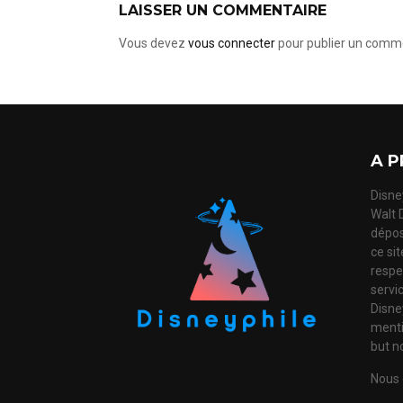
LAISSER UN COMMENTAIRE
Vous devez
vous connecter
pour publier un comme
A P
Disney
Walt 
dépos
ce si
respec
servi
Disne
mentio
but no
Nous 