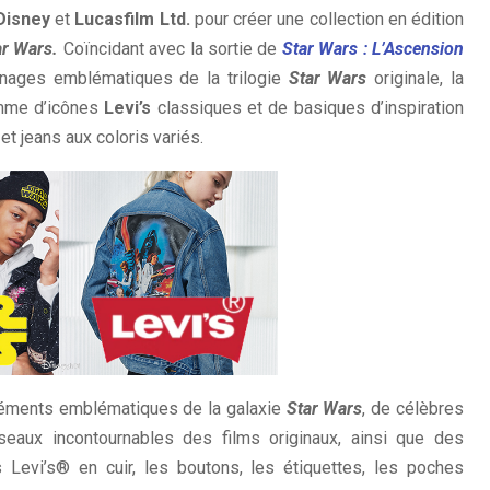
Disney
et
Lucasfilm Ltd.
pour créer une collection en édition
ar Wars.
Coïncidant avec la sortie de
Star Wars : L’Ascension
nages emblématiques de la trilogie
Star Wars
originale, la
mme d’icônes
Levi’s
classiques et de basiques d’inspiration
et jeans aux coloris variés.
éments emblématiques de la galaxie
Star Wars
, de célèbres
seaux incontournables des films originaux, ainsi que des
vi’s® en cuir, les boutons, les étiquettes, les poches