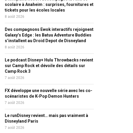
scolaire à Anaheim : surprises, fournitures et
tickets pour les écoles locales
8 août 2026
Des compagnons Ewok interactifs rejoignent
Galaxy’s Edge : les Batuu Adventure Buddies
s’installent au Droid Depot de Disneyland
8 août 2026
Le podcast Disney+ Hulu Throwbacks revient
sur Camp Rock et dévoile des détails sur
Camp Rock 3
7 août 2026
FX développe une nouvelle série avec les co-
scénaristes de K-Pop Demon Hunters
7 août 2026
Le runDisney revient… mais pas vraiment à
Disneyland Paris
7 août 2026