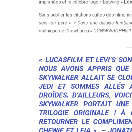
imprimées et le célèbre logo « batwing »
Lev
Sans oublier les citations cultes des films
suis ton père »
,
« Dans une galaxie lointaine
mythique de Chewbacca
« GGWWWRGHH!!!!!
« LUCASFILM ET LEVI’S SO
NOUS AVONS APPRIS QUE 
SKYWALKER ALLAIT SE CLO
JEDI ET SOMMES ALLÉS 
DROÏDES. D’AILLEURS, VOI
SKYWALKER PORTAIT UNE
TRILOGIE ORIGINALE ! À
RETOURNER LE COMPLIMEN
CHEWIE ET LEIA ». –
JONAT