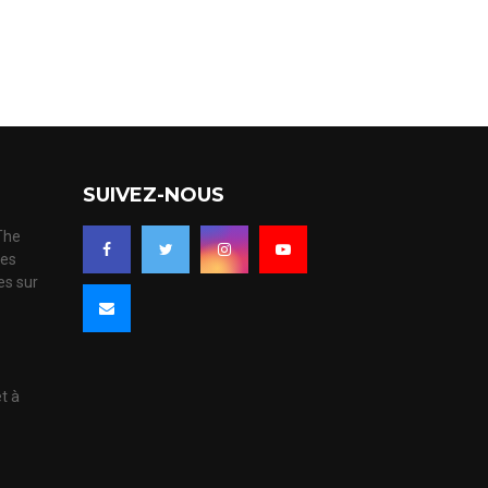
SUIVEZ-NOUS
 The
ues
es sur
s
et à