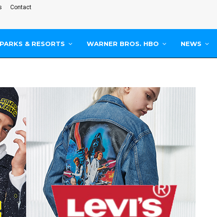
s
Contact
PARKS & RESORTS
WARNER BROS. HBO
NEWS