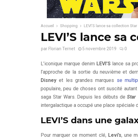
Accueil
Shopping
LEVI’S lance sa collection Sta
LEVI’S lance sa c
par
Florian Ternet
5 novembre 2019
0
L’iconique marque denim
LEVI’S
lance sa pr
l’approche de la sortie du neuvième et dern
Disney
et les grandes marques
se multip
populaire, peu de choses ont suscité autant
saga Star Wars. Depuis les débuts de
Star
intergalactique a occupé une place spéciale d
LEVI’S dans une galax
Pour marquer ce moment clé,
Levi’s
, une m