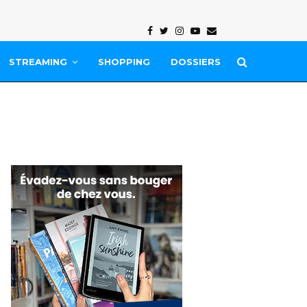
Facebook
Twitter
Instagram
Youtube
Email
STREAMING
SHOPPING
DOSSIERS