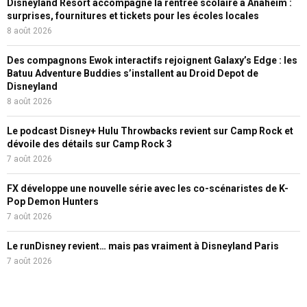
Disneyland Resort accompagne la rentrée scolaire à Anaheim :
surprises, fournitures et tickets pour les écoles locales
8 août 2026
Des compagnons Ewok interactifs rejoignent Galaxy’s Edge : les
Batuu Adventure Buddies s’installent au Droid Depot de
Disneyland
8 août 2026
Le podcast Disney+ Hulu Throwbacks revient sur Camp Rock et
dévoile des détails sur Camp Rock 3
7 août 2026
FX développe une nouvelle série avec les co-scénaristes de K-
Pop Demon Hunters
7 août 2026
Le runDisney revient… mais pas vraiment à Disneyland Paris
7 août 2026