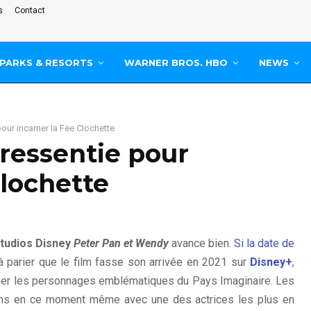
s
Contact
PARKS & RESORTS
WARNER BROS. HBO
NEWS
ur incarner la Fée Clochette
ressentie pour
Clochette
tudios Disney
Peter Pan et Wendy
avance bien.
Si la date de
t à parier que le film fasse son arrivée en 2021 sur
Disney+
,
arner les personnages emblématiques du Pays Imaginaire. Les
ons en ce moment même avec une des actrices les plus en