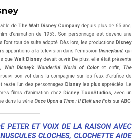
sney
nable de
The Walt Disney Company
depuis plus de 65 ans,
 film d’animation de 1953. Son personnage est devenu une
 l’ont tout de suite adopté. Dès lors, les productions
Disney
urs apparitions à la télévision dans l’émission
Disneyland
, qui
mes que
Walt Disney
devait ouvrir De plus, elle était présente
s
,
Walt Disney’s Wonderful World of Color
et enfin,
The
ursuivi son vol dans la compagnie sur les feux d’artifice de
t reste l’un des personnages
Disney
les plus appréciés. Le
pres films d’animation chez
Disney ToonStudios
, avec un
ue dans la série
Once Upon a Time : Il Etait une Fois
sur
ABC
.
DE PETER ET VOIX DE LA RAISON AVEC
MINUSCULES CLOCHES, CLOCHETTE AIDE