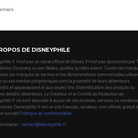
ntaire.
ROPOS DE DISNEYPHILE
phile.fr n'est pas un canal officiel de Disney. Il n'est pas sponsorisé par
Disney Company ou ses filiales, quelles qu'elles soient. Toutes les marq
ées, les marques de service et les dénominations commerciales utilisé
te ou ses médias périphériques sont la propriété de leurs détenteurs
tifs et apparaissent ici aux seules fins d'identification des produits ou
ces desdits détenteurs. Le Créateur et le Comité de Rédaction de
yphile.fr ne sont associés à aucun de ces produits, services ou vendeur
nnés. Disneyphile.fr est un site français, amateur, non-officiel, gratuit 
n-lucratif.
Politique de confidentialité.
contacter :
contact@disneyphile.fr