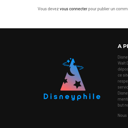
Vous devez
vous connecter
pour publier un comme
A P
Disney
Walt 
dépos
ce si
respec
servi
Disne
mentio
but no
Nous 