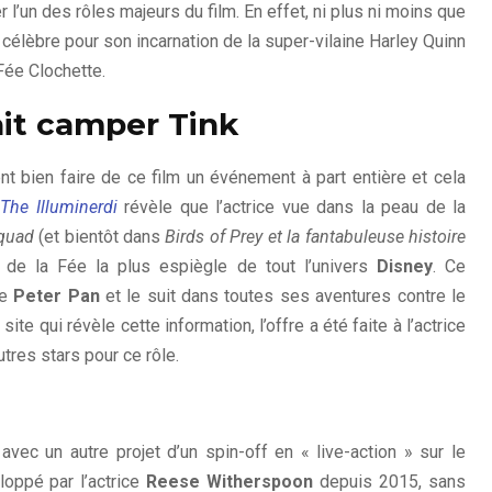
l’un des rôles majeurs du film. En effet, ni plus ni moins que
t célèbre pour son incarnation de la super-vilaine Harley Quinn
 Fée Clochette.
it camper Tink
t bien faire de ce film un événement à part entière et cela
n
The Illuminerdi
révèle que l’actrice vue dans la peau de la
quad
(et bientôt dans
Birds of Prey et la fantabuleuse histoire
e de la Fée la plus espiègle de tout l’univers
Disney
. Ce
de
Peter Pan
et le suit dans toutes ses aventures contre le
te qui révèle cette information, l’offre a été faite à l’actrice
tres stars pour ce rôle.
avec un autre projet d’un spin-off en « live-action » sur le
eloppé par l’actrice
Reese Witherspoon
depuis 2015, sans