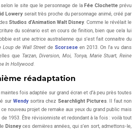
l selon le site que le personnage de la
Fée Clochette
prévu
id Lowery
serait très proche du personnage animé, créé par
 des
Studios d’Animation Walt Disney
. Comme le révélait le
’écriture du scénario est en cours de finition, bien que cela lui
Robbie est une actrice australienne qui s’est fait connaitre du
e Loup de Wall Street
de
Scorsese
en 2013. On l’a vu dans
telles que
Tarzan, Diversion, Moi, Tonya, Marie Stuart, Reine
me In Hollywood
.
nième réadaptation
é maintes fois adaptée sur grand écran et d’à peu près toutes
ré sur
Wendy
sortira chez
Searchlight Pictures
. Il faut non
de ce nouveau projet de remake aux yeux du grand public mais
 de 1953. Être révisionniste et redondant à la fois : voilà tout
 de
Disney
ces dernières années, qui s’en sort, admettons-le,