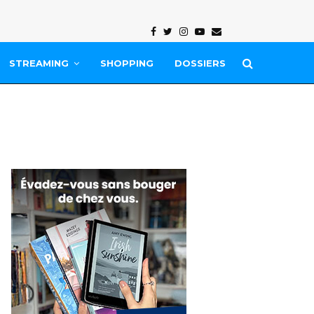
Facebook
Twitter
Instagram
Youtube
Email
STREAMING
SHOPPING
DOSSIERS