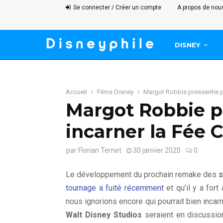
Se connecter / Créer un compte
A propos de nou
DISNEY
Accueil
Films Disney
Margot Robbie pressentie po
Margot Robbie p
incarner la Fée 
par
Florian Ternet
30 janvier 2020
0
Le développement du prochain remake des
s
tournage a fuité récemment
et qu’il y a for
nous ignorions encore qui pourrait bien inc
Walt Disney Studios
seraient en discussi