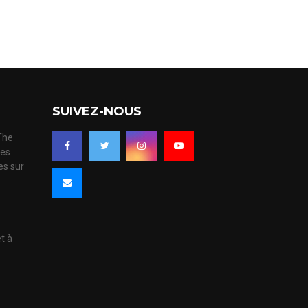
SUIVEZ-NOUS
 The
ues
es sur
s
et à