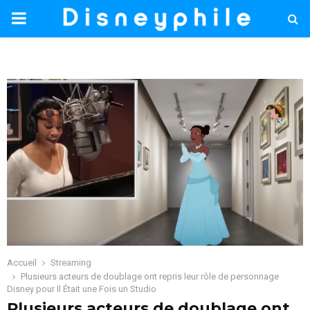
PRIMARY
MENU
Accueil
Streaming
Plusieurs acteurs de doublage ont repris leur rôle de personnage
Disney pour Il Était une Fois un Studio
Plusieurs acteurs de doublage ont