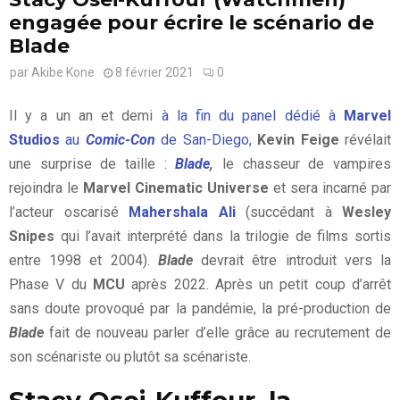
engagée pour écrire le scénario de
Blade
par
Akibe Kone
8 février 2021
0
Il y a un an et demi
à la fin du panel dédié à
Marvel
Studios
au
Comic-Con
de San-Diego,
Kevin Feige
révélait
une surprise de taille :
Blade
,
le chasseur de vampires
rejoindra le
Marvel Cinematic Universe
et sera incarné par
l’acteur oscarisé
Mahershala Ali
(succédant à
Wesley
Snipes
qui l’avait interprété dans la trilogie de films sortis
entre 1998 et 2004).
Blade
devrait être introduit vers la
Phase V du
MCU
après 2022. Après un petit coup d’arrêt
sans doute provoqué par la pandémie, la pré-production de
Blade
fait de nouveau parler d’elle grâce au recrutement de
son scénariste ou plutôt sa scénariste.
Stacy Osei-Kuffour, la