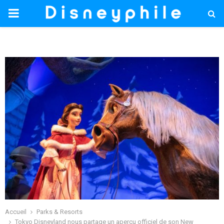
PRIMARY
MENU
Accueil
Parks & Resorts
Tokyo Disneyland nous partage un aperçu officiel de son New