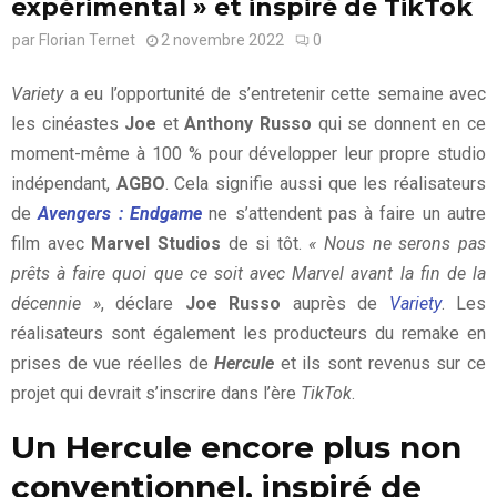
expérimental » et inspiré de TikTok
par
Florian Ternet
2 novembre 2022
0
Variety
a eu l’opportunité de s’entretenir cette semaine avec
les cinéastes
Joe
et
Anthony Russo
qui se donnent en ce
moment-même à 100 % pour développer leur propre studio
indépendant,
AGBO
. Cela signifie aussi que les réalisateurs
de
Avengers : Endgame
ne s’attendent pas à faire un autre
film avec
Marvel Studios
de si tôt.
« Nous ne serons pas
prêts à faire quoi que ce soit avec Marvel avant la fin de la
décennie »
, déclare
Joe Russo
auprès de
Variety
. Les
réalisateurs sont également les producteurs du remake en
prises de vue réelles de
Hercule
et ils sont revenus sur ce
projet qui devrait s’inscrire dans l’ère
TikTok
.
Un Hercule encore plus non
conventionnel, inspiré de