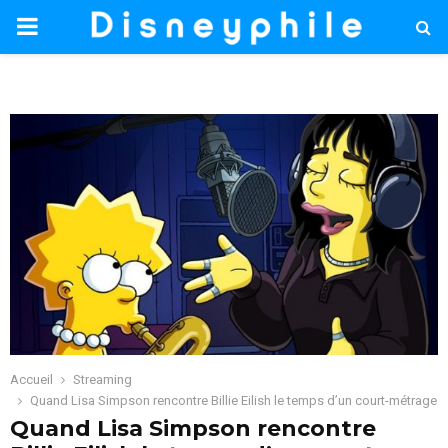
PRIMARY
MENU
Accueil
Streaming
Quand Lisa Simpson rencontre Billie Eilish le temps d’un court-métrage
Quand Lisa Simpson rencontre