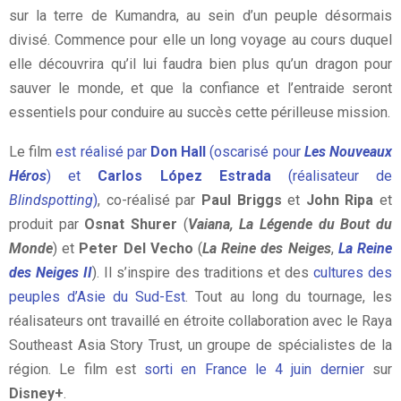
sur la terre de Kumandra, au sein d’un peuple désormais
divisé. Commence pour elle un long voyage au cours duquel
elle découvrira qu’il lui faudra bien plus qu’un dragon pour
sauver le monde, et que la confiance et l’entraide seront
essentiels pour conduire au succès cette périlleuse mission.
Le film
est réalisé par
Don Hall
(oscarisé pour
Les Nouveaux
Héros
) et
Carlos López Estrada
(réalisateur de
Blindspotting
)
, co-réalisé par
Paul Briggs
et
John Ripa
et
produit par
Osnat Shurer
(
Vaiana, La Légende du Bout du
Monde
) et
Peter Del Vecho
(
La Reine des Neiges
,
La Reine
des Neiges II
). Il s’inspire des traditions et des
cultures des
peuples d’Asie du Sud-Est
. Tout au long du tournage, les
réalisateurs ont travaillé en étroite collaboration avec le Raya
Southeast Asia Story Trust, un groupe de spécialistes de la
région. Le film est
sorti en France le 4 juin dernier
sur
Disney+
.