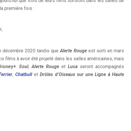
ourd’hui que trois de leurs films sortiront dans les salles de
a première fois :
r,
 décembre 2020 tandis que
Alerte Rouge
est sorti en mars
is films à avoir été projeté dans les salles américaines, mais
Disney+
.
Soul
,
Alerte Rouge
et
Luca
seront accompagnés
errier
,
Chatbull
et
Drôles d’Oiseaux sur une Ligne à Haute