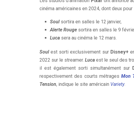
Les studios d’animation
Pixar
ont annoncé auj
cinéma américaines en 2024, dont deux pour l
Soul
sortira en salles le 12 janvier,
Alerte Rouge
sortira en salles le 9 févrie
Luca
sera au cinéma le 12 mars.
Soul
est sorti exclusivement sur
Disney+
en
2022 sur le streamer.
Luca
est le seul des tro
il est également sorti simultanément sur
respectivement des courts métrages
Mon T
Tension
, indique le site américain
Variety
.