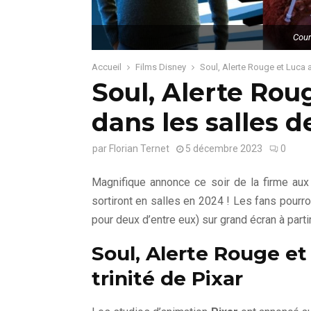
Cour
Accueil
Films Disney
Soul, Alerte Rouge et Luca 
Soul, Alerte Rou
dans les salles 
par
Florian Ternet
5 décembre 2023
0
Magnifique annonce ce soir de la firme aux
sortiront en salles en 2024 ! Les fans pourr
pour deux d’entre eux) sur grand écran à parti
Soul, Alerte Rouge et 
trinité de Pixar