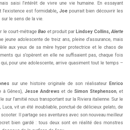
mais saisi l’intérêt de vivre une vie humaine. En essayant
 l’existence est formidable
, Joe
pourrait bien découvrir les
sur le sens de la vie.
ur le court-métrage
Bao
et produit par
Lindsey Collins,
Alerte
e jeune adolescente de treiz ans, pleine d’assurance, mais
odèle aux yeux de sa mère hyper protectrice et le chaos de
ents qui s’opèrent en elle ne suffisaient pas, chaque fois
qui, pour une adolescente, arrive quasiment tout le temps –
ones
sur une histoire originale de son réalisateur
Enrico
ce à Gênes),
Jesse Andrews
et de
Simon Stephenson
, et
e sur l’amitié nous transportant sur la Riviera italienne. Sur le
, Luca, vit un été inoubliable, ponctué de délicieux
gelato
, de
scooter. Il partage ses aventures avec son nouveau meilleur
cret bien gardé : tous deux sont en réalité des monstres