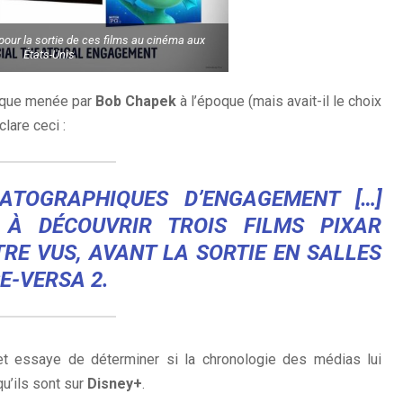
pour la sortie de ces films au cinéma aux
États-Unis
tique menée par
Bob Chapek
à l’époque (mais avait-il le choix
lare ceci :
MATOGRAPHIQUES D’ENGAGEMENT […]
S À DÉCOUVRIR TROIS FILMS
PIXAR
RE VUS, AVANT LA SORTIE EN SALLES
CE-VERSA 2.
et essaye de déterminer si la chronologie des médias lui
u’ils sont sur
Disney+
.