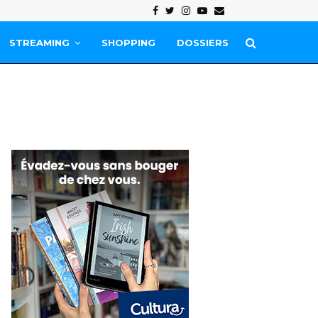
Facebook
Twitter
Instagram
Youtube
Email
STREAMING
SHOPPING
DOSSIERS