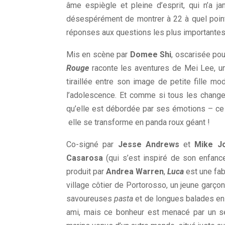
âme espiègle et pleine d’esprit, qui n’a ja
désespérément de montrer à 22 à quel point
réponses aux questions les plus importantes 
Mis en scène par
Domee Shi
, oscarisée po
Rouge
raconte les aventures de Mei Lee, un
tiraillée entre son image de petite fille m
l’adolescence. Et comme si tous les changem
qu’elle est débordée par ses émotions – ce 
elle se transforme en panda roux géant !
Co-signé par
Jesse Andrews
et
Mike J
Casarosa
(qui s’est inspiré de son enfan
produit par
Andrea Warren
,
Luca
est une fabl
village côtier de Portorosso, un jeune garçon
savoureuses
pasta
et de longues balades en 
ami, mais ce bonheur est menacé par un se