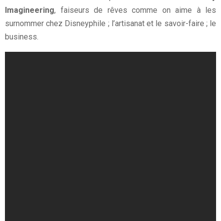
Imagineering
, faiseurs de rêves comme on aime à les
surnommer chez Disneyphile ; l’artisanat et le savoir-faire ; le
business.