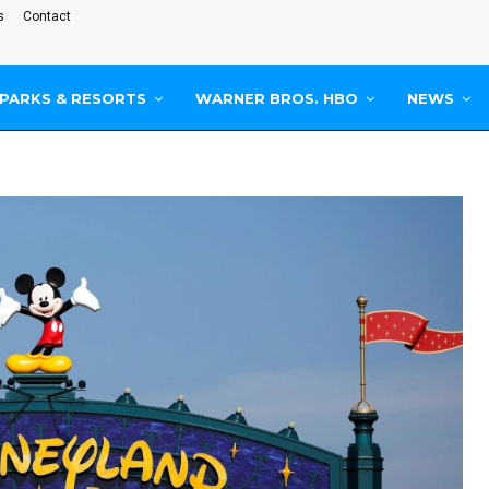
s
Contact
PARKS & RESORTS
WARNER BROS. HBO
NEWS