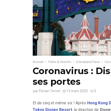
Accueil
Parks & Resorts
Disneyland Paris
Coro
Coronavirus : Di
ses portes
par
Florian Ternet
13 mars 2020
0
Et de cinq et même six ! Après
Hong Kong D
Tokyo Disney Resort
, la direction de
Disne