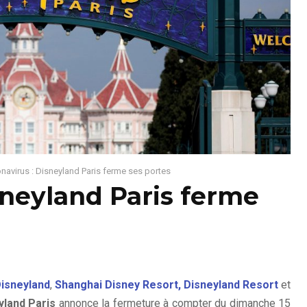
navirus : Disneyland Paris ferme ses portes
sneyland Paris ferme
isneyland
,
Shanghai Disney Resort,
Disneyland Resort
et
yland Paris
annonce la fermeture à compter du dimanche 15