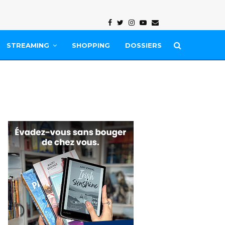
Facebook
Twitter
Instagram
Youtube
Email
STREAMING
SHOPPING
DOSSIERS