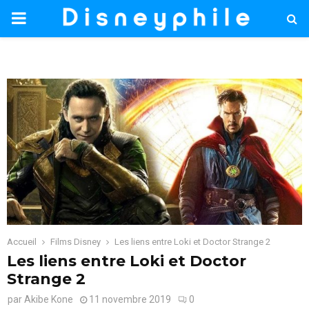
PRIMARY
MENU
Accueil
Films Disney
Les liens entre Loki et Doctor Strange 2
Les liens entre Loki et Doctor
Strange 2
par
Akibe Kone
11 novembre 2019
0