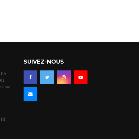
SUIVEZ-NOUS
 The
ues
es sur
s
et à