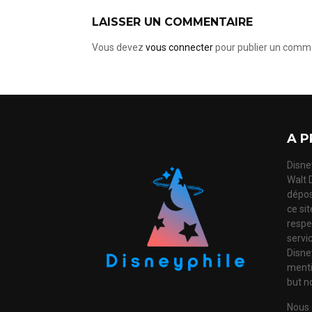
LAISSER UN COMMENTAIRE
Vous devez
vous connecter
pour publier un comme
A P
Disney
Walt 
dépos
ce si
respec
servi
Disne
mentio
but no
Nous 