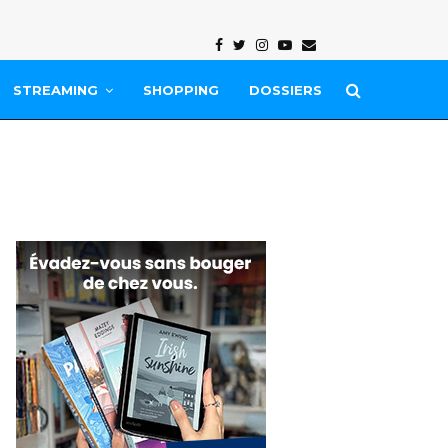
Facebook
Twitter
Instagram
Youtube
Email
STREAMING
SHOPPING
DOSSIERS