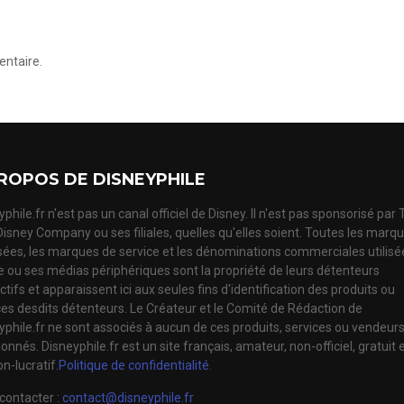
ntaire.
ROPOS DE DISNEYPHILE
phile.fr n'est pas un canal officiel de Disney. Il n'est pas sponsorisé par
Disney Company ou ses filiales, quelles qu'elles soient. Toutes les marq
ées, les marques de service et les dénominations commerciales utilisé
te ou ses médias périphériques sont la propriété de leurs détenteurs
tifs et apparaissent ici aux seules fins d'identification des produits ou
ces desdits détenteurs. Le Créateur et le Comité de Rédaction de
yphile.fr ne sont associés à aucun de ces produits, services ou vendeur
nnés. Disneyphile.fr est un site français, amateur, non-officiel, gratuit 
n-lucratif.
Politique de confidentialité.
contacter :
contact@disneyphile.fr