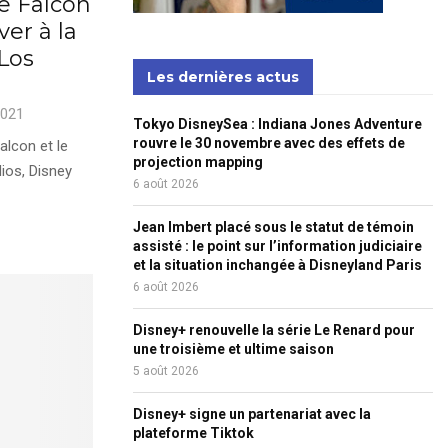
ie Falcon
ver à la
Los
Les dernières actus
2021
Tokyo DisneySea : Indiana Jones Adventure
rouvre le 30 novembre avec des effets de
Falcon et le
projection mapping
dios, Disney
6 août 2026
Jean Imbert placé sous le statut de témoin
assisté : le point sur l’information judiciaire
et la situation inchangée à Disneyland Paris
6 août 2026
Disney+ renouvelle la série Le Renard pour
une troisième et ultime saison
5 août 2026
Disney+ signe un partenariat avec la
plateforme Tiktok