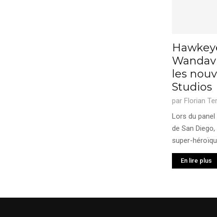
Hawkeye
Wandavi
les nouv
Studios
par
Florian Te
Lors du panel
de San Diego, 
super-héroïque
En lire plus