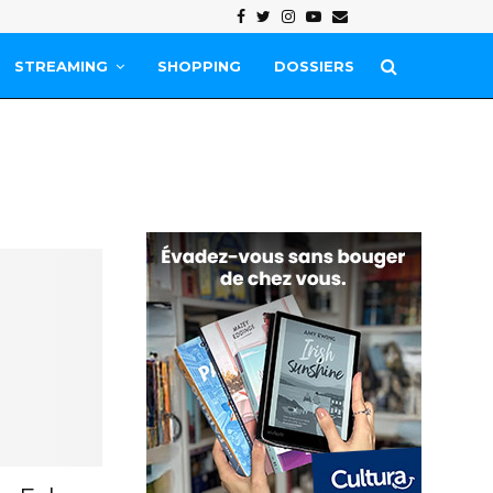
Facebook
Twitter
Instagram
Youtube
Email
STREAMING
SHOPPING
DOSSIERS