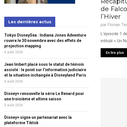
Récapitu
de Falco
l’Hiver
Les dernières actus
par
Florian Te
L’épisode 1 de
Tokyo DisneySea : Indiana Jones Adventure
rouvre le 30 novembre avec des effets de
intitulé « Un N
projection mapping
6 août 2026
En lire plus
Jean Imbert placé sous le statut de témoin
assisté : le point sur l’information judiciaire
et la situation inchangée à Disneyland Paris
6 août 2026
Disney+ renouvelle la série Le Renard pour
une troisième et ultime saison
5 août 2026
Disney+ signe un partenariat avec la
plateforme Tiktok