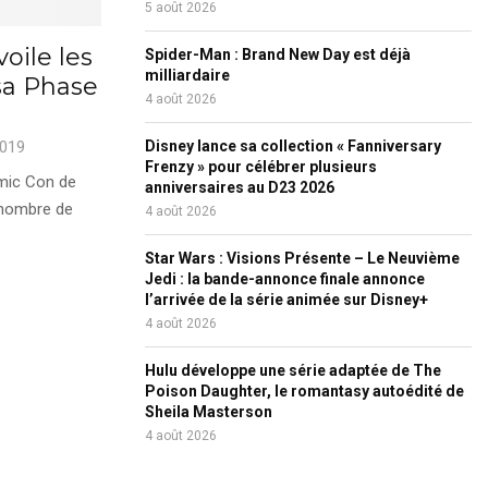
5 août 2026
oile les
Spider-Man : Brand New Day est déjà
milliardaire
 sa Phase
4 août 2026
2019
Disney lance sa collection « Fanniversary
Frenzy » pour célébrer plusieurs
mic Con de
anniversaires au D23 2026
 nombre de
4 août 2026
Star Wars : Visions Présente – Le Neuvième
Jedi : la bande-annonce finale annonce
l’arrivée de la série animée sur Disney+
4 août 2026
Hulu développe une série adaptée de The
Poison Daughter, le romantasy autoédité de
Sheila Masterson
4 août 2026