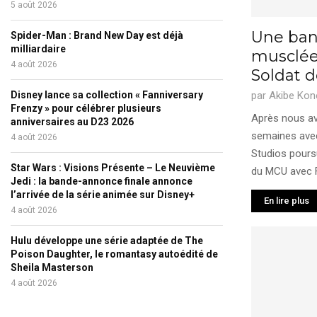
5 août 2026
Une ban
Spider-Man : Brand New Day est déjà
milliardaire
musclée 
4 août 2026
Soldat d
Disney lance sa collection « Fanniversary
par
Akibe Kon
Frenzy » pour célébrer plusieurs
Après nous av
anniversaires au D23 2026
semaines ave
4 août 2026
Studios poursu
Star Wars : Visions Présente – Le Neuvième
du MCU avec Fa
Jedi : la bande-annonce finale annonce
l’arrivée de la série animée sur Disney+
En lire plus
4 août 2026
Hulu développe une série adaptée de The
Poison Daughter, le romantasy autoédité de
Sheila Masterson
4 août 2026