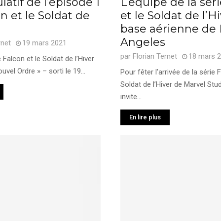
latif de l’épisode 1
L’équipe de la sér
n et le Soldat de
et le Soldat de l’Hi
base aérienne de 
Angeles
rnet
19 mars 2021
par
Florian Ternet
18 mars 
 Falcon et le Soldat de l’Hiver
ouvel Ordre » – sorti le 19...
Pour fêter l’arrivée de la série 
Soldat de l’Hiver de Marvel Stu
invite...
En lire plus