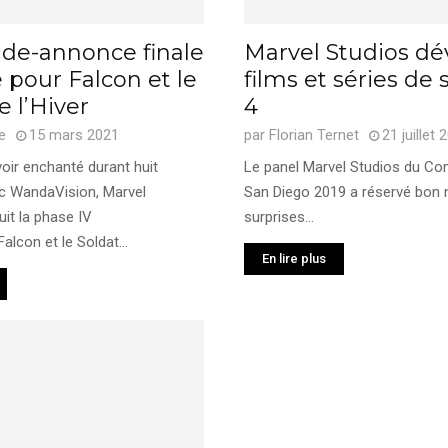
de-annonce finale
Marvel Studios dév
pour Falcon et le
films et séries de
e l’Hiver
4
e
15 mars 2021
par
Florian Ternet
21 juillet 
oir enchanté durant huit
Le panel Marvel Studios du Co
c WandaVision, Marvel
San Diego 2019 a réservé bon
it la phase IV
surprises...
lcon et le Soldat...
En lire plus