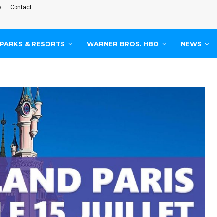
s
Contact
PARKS & RESORTS
WARNER BROS. HBO
NEWS