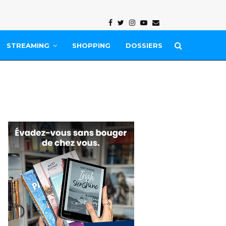
Facebook
Twitter
Instagram
Youtube
Email
STREAMING
SHOPPING
DOSSIERS