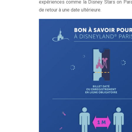
expériences comme la Disney Stars on Parad
de retour à une date ultérieure.