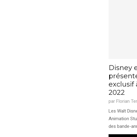
Disney e
présent
exclusif
2022
par
Florian Te
Les Walt Disn
Animation Stu
des bande-ann