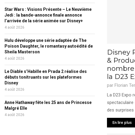
Star Wars : Visions Présente – Le Neuvième
Jedi : la bande-annonce finale annonce
l’arrivée de la série animée sur Disney+
4 août 2026
Hulu développe une série adaptée de The
Poison Daughter, le romantasy autoédité de
Disney 
Sheila Masterson
4 août 2026
& Produ
nombreu
Le Diable s’Habille en Prada 2 réalise des
la D23 
débuts tonitruants sur les plateformes
Disney
par
Florian Te
4 août 2026
La D23 Expo r
spectaculaire
Anne Hathaway fête les 25 ans de Princesse
Malgré Elle
des surprises 
4 août 2026
En lire plus