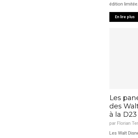
édition limitée.
En lire plus
Les pane
des Wal
à la D2
par
Florian Te
Les Walt Disn