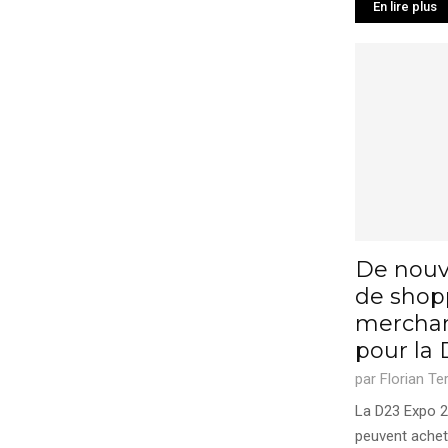
En lire plus
De nouv
de shop
merchan
pour la
par
Florian Te
La D23 Expo 20
peuvent achete