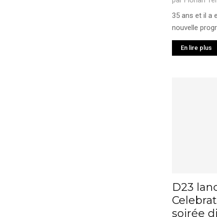
par
Florian Te
35 ans et il a
nouvelle progr
En lire plus
D23 lanc
Celebra
soirée d