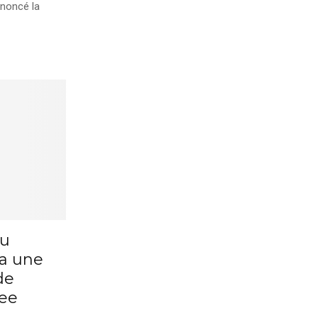
nnoncé la
au
la une
de
ree