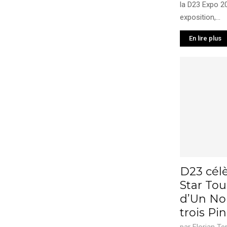
la D23 Expo 2
exposition,...
En lire plus
D23 célè
Star Tou
d’Un No
trois Pin