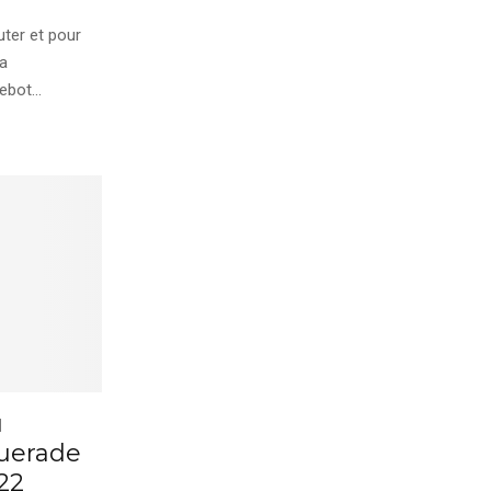
uter et pour
ra
bot...
u
uerade
22