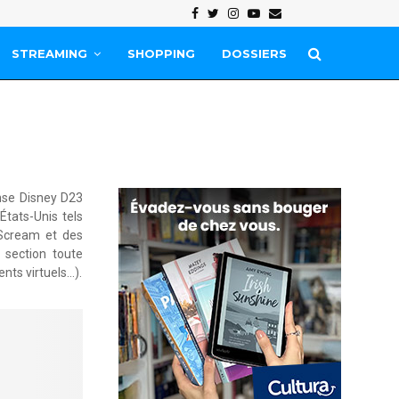
Facebook
Twitter
Instagram
Youtube
Email
STREAMING
SHOPPING
DOSSIERS
ense Disney D23
États-Unis tels
 Scream et des
 section toute
nts virtuels…).