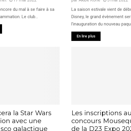
rnet
17 mai 2022
par
Akibe Kone
5 mai 2022
 encore du mal à se faire à sa
La saison estivale vient de déb
ammation. Le club...
Disney, le grand évènement se
l’inauguration du nouveau paque
En lire plus
era la Star Wars
Les inscriptions a
tion avec une
concours Mouseq
isco galactique
de la D23 Expo 20