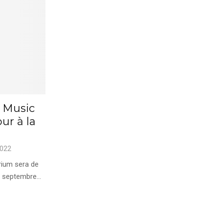
y Music
ur à la
2022
rium sera de
 septembre...