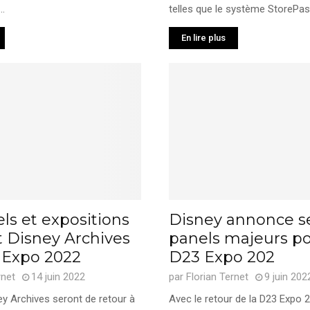
..
telles que le système StorePass
En lire plus
ls et expositions
Disney annonce s
t Disney Archives
panels majeurs po
3 Expo 2022
D23 Expo 202
rnet
14 juin 2022
par
Florian Ternet
9 juin 202
ey Archives seront de retour à
Avec le retour de la D23 Expo 