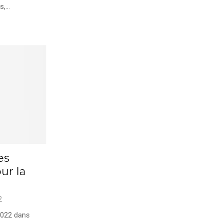
,...
es
ur la
2
2022 dans