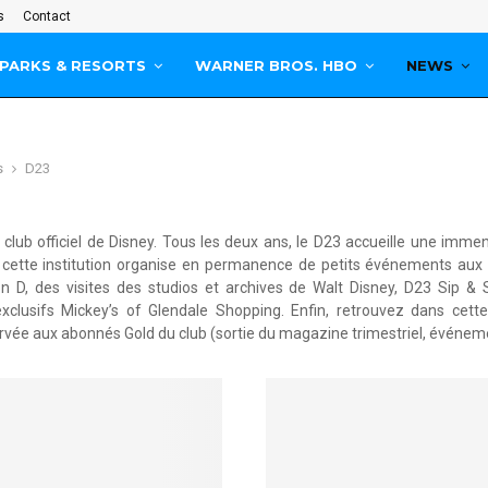
s
Contact
PARKS & RESORTS
WARNER BROS. HBO
NEWS
s
D23
 club officiel de Disney. Tous les deux ans, le D23 accueille une imm
 cette institution organise en permanence de petits événements aux 
on D, des visites des studios et archives de Walt Disney, D23 Sip &
clusifs Mickey’s of Glendale Shopping. Enfin, retrouvez dans cette
servée aux abonnés Gold du club (sortie du magazine trimestriel, événeme