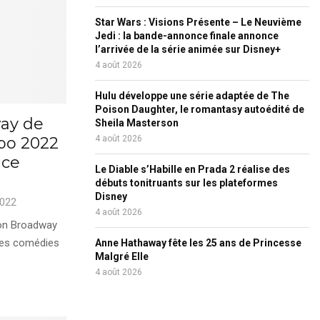
Star Wars : Visions Présente – Le Neuvième
Jedi : la bande-annonce finale annonce
l’arrivée de la série animée sur Disney+
4 août 2026
Hulu développe une série adaptée de The
Poison Daughter, le romantasy autoédité de
ay de
Sheila Masterson
xpo 2022
4 août 2026
nce
Le Diable s’Habille en Prada 2 réalise des
débuts tonitruants sur les plateformes
Disney
2022
4 août 2026
y on Broadway
 des comédies
Anne Hathaway fête les 25 ans de Princesse
Malgré Elle
4 août 2026